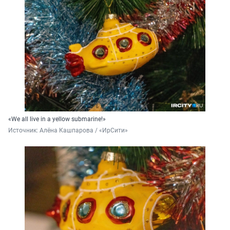
«We all live in a yellow submarine!»
Источник: 
Алёна Кашпарова / «ИрСити»