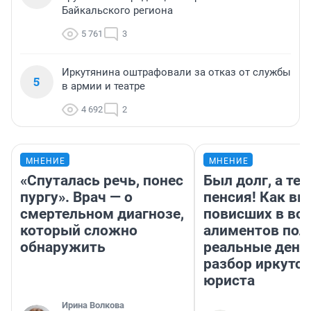
Байкальского региона
5 761
3
Иркутянина оштрафовали за отказ от службы
5
в армии и театре
4 692
2
МНЕНИЕ
МНЕНИЕ
«Спуталась речь, понес
Был долг, а те
пургу». Врач — о
пенсия! Как вм
смертельном диагнозе,
повисших в во
который сложно
алиментов пол
обнаружить
реальные день
разбор иркутск
юриста
Ирина Волкова