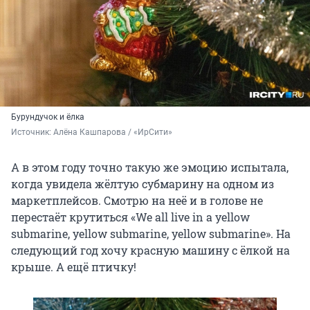
Бурундучок и ёлка
Источник: 
Алёна Кашпарова / «ИрСити»
А в этом году точно такую же эмоцию испытала,
когда увидела жёлтую субмарину на одном из
маркетплейсов. Смотрю на неё и в голове не
перестаёт крутиться «We all live in a yellow
submarine, yellow submarine, yellow submarine». На
следующий год хочу красную машину с ёлкой на
крыше. А ещё птичку!