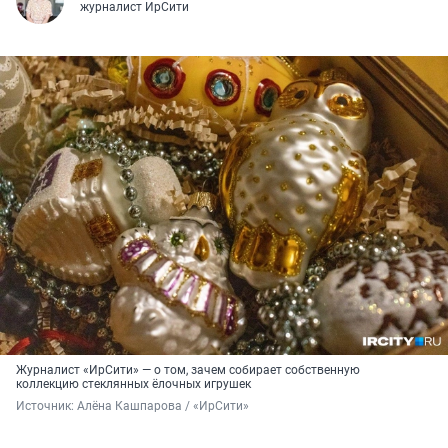
журналист ИрСити
Журналист «ИрСити» — о том, зачем собирает собственную
коллекцию стеклянных ёлочных игрушек
Источник: 
Алёна Кашпарова / «ИрСити»