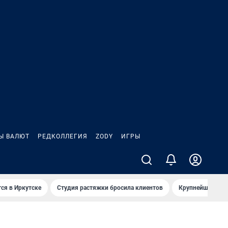
Ы ВАЛЮТ
РЕДКОЛЛЕГИЯ
ZODY
ИГРЫ
ся в Иркутске
Студия растяжки бросила клиентов
Крупнейшие про