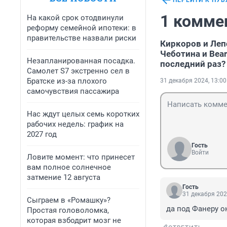
ПЕРЕЙТИ К ПУ
1 комме
На какой срок отодвинули
реформу семейной ипотеки: в
правительстве назвали риски
Киркоров и Леп
Чеботина и Bea
Незапланированная посадка.
последний раз?
Самолет S7 экстренно сел в
Братске из-за плохого
31 декабря 2024, 13:00
самочувствия пассажира
Нас ждут целых семь коротких
рабочих недель: график на
2027 год
Гость
Войти
Ловите момент: что принесет
вам полное солнечное
затмение 12 августа
Гость
31 декабря 202
Сыграем в «Ромашку»?
да под Фанеру о
Простая головоломка,
которая взбодрит мозг не