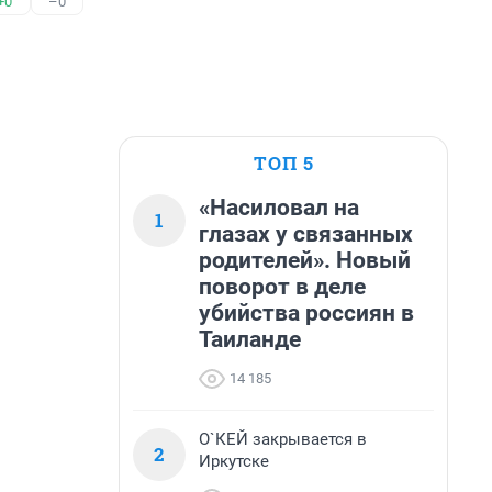
+0
–0
ТОП 5
«Насиловал на
1
глазах у связанных
родителей». Новый
поворот в деле
убийства россиян в
Таиланде
14 185
О`КЕЙ закрывается в
2
Иркутске