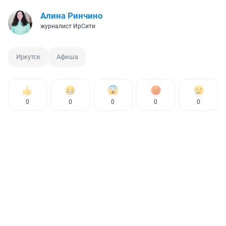
Алина Ринчино
журналист ИрСити
Иркутск
Афиша
0
0
0
0
0