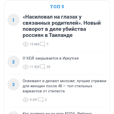
ТОП 5
«Насиловал на глазах у
1
связанных родителей». Новый
поворот в деле убийства
россиян в Таиланде
13 682
7
О`КЕЙ закрывается в Иркутске
2
11 522
25
Освежают и делают моложе: лучшие стрижки
3
для женщин после 40 — топ стильных
вариантов от стилиста
9 241
2
Кто потерял из-за атак БПЛА. Рейтинг