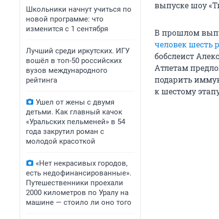
выпуске шоу «Т
Школьники начнут учиться по
новой программе: что
изменится с 1 сентября
В прошлом вып
человек шесть 
Лучший среди иркутских. ИГУ
бобслеист Алек
вошёл в топ-50 российских
Атлетам предло
вузов международного
подарить иммун
рейтинга
к шестому этапу
Ушел от жены с двумя
детьми. Как главный качок
«Уральских пельменей» в 54
года закрутил роман с
молодой красоткой
«Нет некрасивых городов,
есть недофинансированные».
Путешественники проехали
2000 километров по Уралу на
машине — стоило ли оно того