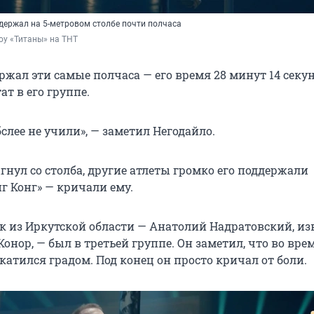
держал на 5-метровом столбе почти полчаса
оу «Титаны» на ТНТ
ржал эти самые полчаса — его время 28 минут 14 секун
ат в его группе.
бслее не учили», — заметил Негодайло.
гнул со столба, другие атлеты громко его поддержали
г Конг» — кричали ему.
к из Иркутской области — Анатолий Надратовский, и
онор, — был в третьей группе. Он заметил, что во вре
атился градом. Под конец он просто кричал от боли.