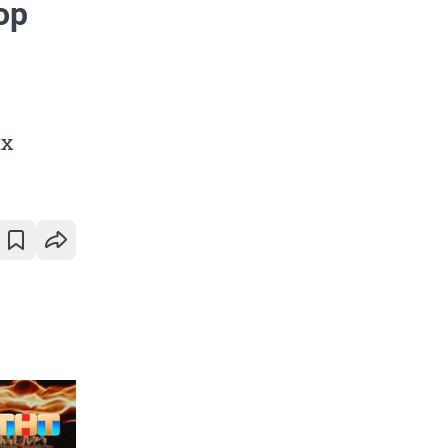
ор
их