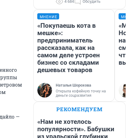
4 684
Обсудить
МНЕНИЕ
МНЕНИ
«Покупаешь кота в
«Мы в
мешке»:
Нолан
предприниматель
настр
рассказала, как на
смотр
самом деле устроен
чтобы
бизнес со складами
выгля
дешевых товаров
енного
 группы
метровом
Наталья Шорохова
том
Открыла кофейную точку на
деньги соцразвития
РЕКОМЕНДУЕМ
одайло —
«Нам не хотелось
популярности». Бабушки
из уральской глубинки