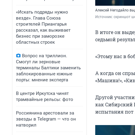
Алексей Негодайло вы
«Искать подряды нужно
Источник: 
скриншот ш
везде». Глава Союза
строителей Приангарья
рассказал, как выживает
В итоге он выде
бизнес при заморозке
седьмой результ
областных строек
Вопрос на триллион.
«Этому нас в бо
Смогут ли зерновые
терминалы Балтики заменить
А когда он спры
заблокированные южные
порты: мнение эксперта
«Машина!», «Кин
В центре Иркутска чинят
Другой участни
трамвайные рельсы: фото
как Сибирский К
испытания пот к
Россиянина арестовали за
звезды в Telegram — что он
натворил