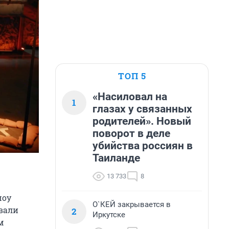
ТОП 5
«Насиловал на
1
глазах у связанных
родителей». Новый
поворот в деле
убийства россиян в
Таиланде
13 733
8
шоу
О`КЕЙ закрывается в
звали
2
Иркутске
м