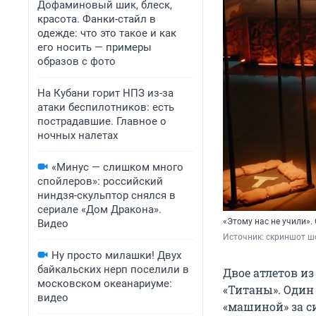
Дофаминовый шик, блеск,
красота. Фанки-стайл в
одежде: что это такое и как
его носить — примеры
образов с фото
На Кубани горит НПЗ из-за
атаки беспилотников: есть
пострадавшие. Главное о
ночных налетах
«Минус — слишком много
спойлеров»: российский
ниндзя-скульптор снялся в
сериале «Дом Дракона».
«Этому нас не учили».
Видео
Источник: 
скриншот ш
Ну просто милашки! Двух
байкальских нерп поселили в
Двое атлетов и
московском океанариуме:
«Титаны». Один 
видео
«машиной» за с