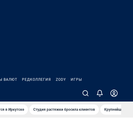
Ы ВАЛЮТ
РЕДКОЛЛЕГИЯ
ZODY
ИГРЫ
ся в Иркутске
Студия растяжки бросила клиентов
Крупнейшие про