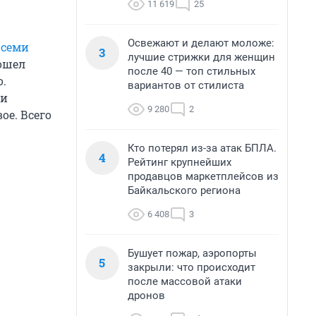
11 619
25
Освежают и делают моложе:
 семи
3
лучшие стрижки для женщин
вошел
после 40 — топ стильных
о.
вариантов от стилиста
ли
9 280
2
ое. Всего
Кто потерял из-за атак БПЛА.
4
Рейтинг крупнейших
продавцов маркетплейсов из
Байкальского региона
6 408
3
Бушует пожар, аэропорты
5
закрыли: что происходит
после массовой атаки
дронов