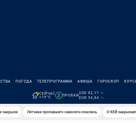
СТВА
ПОГОДА
ТЕЛЕПРОГРАММА
АФИША
ГОРОСКОП
КУРС
USD 82,17
СЕЙЧАС
2
ПРОБКИ
+19°C
EUR 94,84
е закрыли
Летчики пропавшего самолета спаслись
О`КЕЙ закрывает