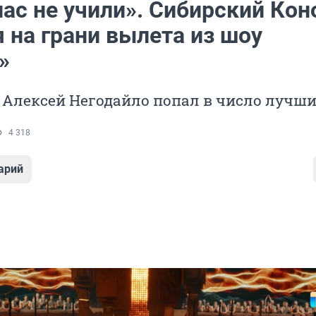
ас не учили». Сибирский Кон
 на грани вылета из шоу
»
 Алексей Негодайло попал в число лучш
4 318
арий