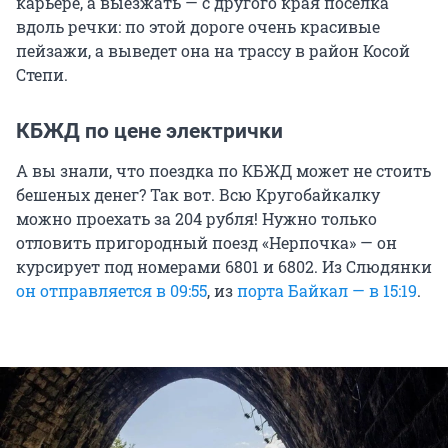
карьере, а выезжать — с другого края поселка
вдоль речки: по этой дороге очень красивые
пейзажи, а выведет она на трассу в район Косой
Степи.
КБЖД по цене электрички
А вы знали, что поездка по КБЖД может не стоить
бешеных денег? Так вот. Всю Кругобайкалку
можно проехать за
204 рубля
! Нужно только
отловить пригородный поезд «Нерпочка» — он
курсирует под номерами 6801 и 6802. Из Слюдянки
он отправляется в 09:55
, из
порта Байкал — в 15:19
.