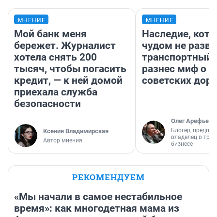
МНЕНИЕ
МНЕНИЕ
Мой банк меня
Наследие, кото
бережет. Журналист
чудом не разва
хотела снять 200
транспортный 
тысяч, чтобы погасить
разнес миф о 
кредит, — к ней домой
советских доро
приехала служба
безопасности
Олег Арефьев
Блогер, предпри
Ксения Владимирская
владелец в тра
Автор мнения
бизнесе
РЕКОМЕНДУЕМ
«Мы начали в самое нестабильное
время»: как многодетная мама из