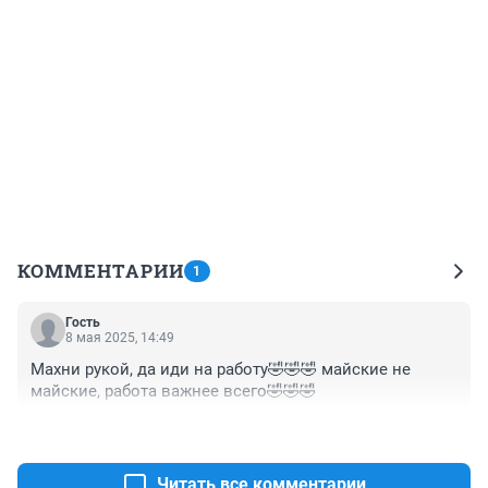
КОММЕНТАРИИ
1
Гость
8 мая 2025, 14:49
Махни рукой, да иди на работу🤣🤣🤣 майские не 
майские, работа важнее всего🤣🤣🤣
+2
–0
Читать все комментарии