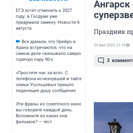
Ангарск
ЕГЭ хотят отменить к 2027
суперзве
году: в Госдуме уже
придумали замену. Новости 6
августа
Праздник п
Все думали, что Орейро и
20 мая 2025, 21:19
Арана встречаются: что на
самом деле связывало самую
горячую пару 90-х
3
коммент
«Простите нас за всё». С
телефона исчезнувшей в тайге
семьи Усольцевых пришло
леденящее душу сообщение
Эти фразы из советского кино
вы говорите каждый день.
Вспомните из каких они
фильмов? — тест