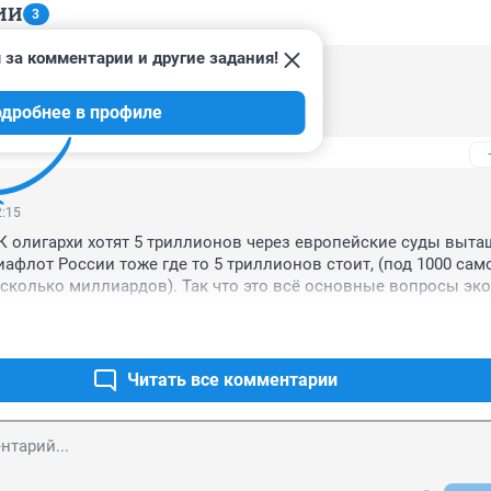
ИИ
3
 за комментарии и другие задания!
3:18
дробнее в профиле
упер-звезда.
2:15
 олигархи хотят 5 триллионов через европейские суды вытащ
иафлот России тоже где то 5 триллионов стоит, (под 1000 сам
сколько миллиардов). Так что это всё основные вопросы эко
развивать гидроэнергетику и нефтехим для собственной авиаци
е Росатом техникоэкономически слабое очень, вся надежда н
рерабатывают нужные сорта нефти для композитов.
Читать все комментарии