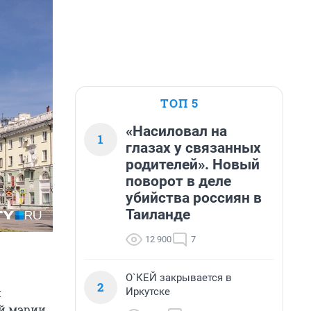
ТОП 5
«Насиловал на
1
глазах у связанных
родителей». Новый
поворот в деле
убийства россиян в
Таиланде
12 900
7
О`КЕЙ закрывается в
2
Иркутске
й
й мэрии.