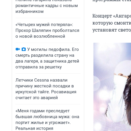
романтичные кадры с новым
избранником
Концерт «Ангарс
которую смонти
«Четырех мужей потеряла»:
установят свет
Прохор Шаляпин проболтался
о новой возлюбленной
У могилы педофила. Его
смерть разделила страну на
два лагеря, а защитника детей
отправила за решетку
Летчики Cessna назвали
причину жесткой посадки в
иркутской тайге. Росавиация
считает это аварией
«Меня годами преследует
бывшая любовница мужа: она
портит жилье и угрожает».
Реальная история