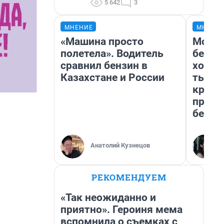
5 642
3
МНЕНИЕ
МНЕНИ
«Машина просто
Мой б
полетела». Водитель
береж
сравнил бензин в
хотел
Казахстане и России
тысяч
креди
приех
безоп
Анатолий Кузнецов
РЕКОМЕНДУЕМ
«Так неожиданно и
приятно». Героиня мема
вспомнила о съемках с