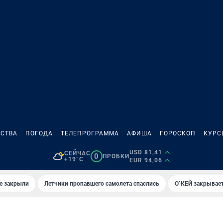
СТВА
ПОГОДА
ТЕЛЕПРОГРАММА
АФИША
ГОРОСКОП
КУРС
USD 81,41
СЕЙЧАС
0
ПРОБКИ
+19°C
EUR 94,06
е закрыли
Летчики пропавшего самолета спаслись
О`КЕЙ закрывает