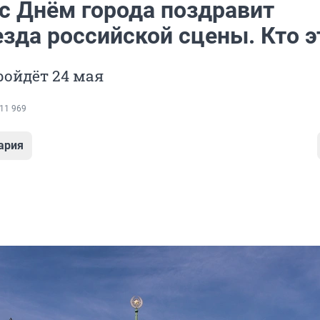
 с Днём города поздравит
зда российской сцены. Кто э
ройдёт 24 мая
11 969
ария