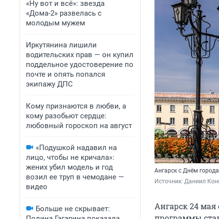
«Ну вот и всё»: звезда
«Дома-2» развелась с
молодым мужем
Иркутянина лишили
водительских прав — он купил
поддельное удостоверение по
почте и опять попался
экипажу ДПС
Кому признаются в любви, а
кому разобьют сердце:
любовный гороскоп на август
«Подушкой надавил на
лицо, чтобы не кричала»:
жених убил модель и год
Ангарск с Днём города
возил ее труп в чемодане —
Источник: 
Даниил Кон
видео
Ангарск 24 мая
Больше не скрывает:
программы стан
Полина Гагарина показала