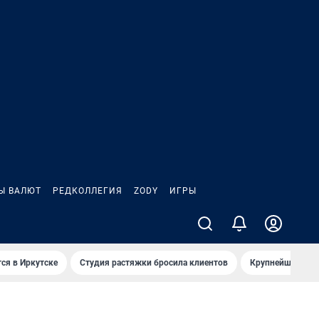
Ы ВАЛЮТ
РЕДКОЛЛЕГИЯ
ZODY
ИГРЫ
ся в Иркутске
Студия растяжки бросила клиентов
Крупнейшие про