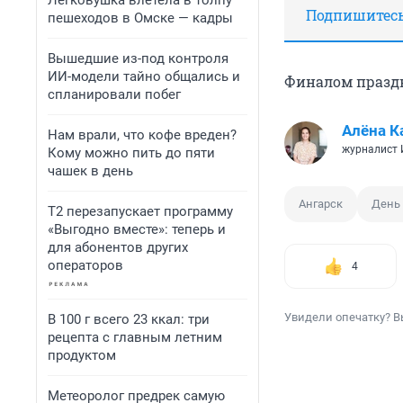
Легковушка влетела в толпу
Подпишитесь,
пешеходов в Омске — кадры
Вышедшие из-под контроля
ИИ-модели тайно общались и
Финалом праздни
спланировали побег
Алёна К
Нам врали, что кофе вреден?
журналист
Кому можно пить до пяти
чашек в день
Ангарск
День 
Т2 перезапускает программу
«Выгодно вместе»: теперь и
для абонентов других
операторов
4
Увидели опечатку? В
В 100 г всего 23 ккал: три
рецепта с главным летним
продуктом
Метеоролог предрек самую