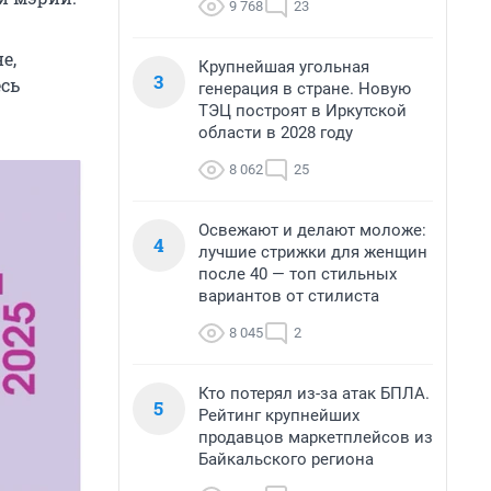
9 768
23
е,
Крупнейшая угольная
3
сь
генерация в стране. Новую
ТЭЦ построят в Иркутской
области в 2028 году
8 062
25
Освежают и делают моложе:
4
лучшие стрижки для женщин
после 40 — топ стильных
вариантов от стилиста
8 045
2
Кто потерял из-за атак БПЛА.
5
Рейтинг крупнейших
продавцов маркетплейсов из
Байкальского региона