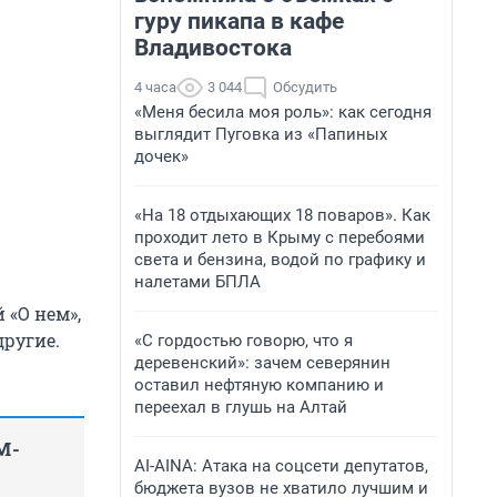
гуру пикапа в кафе
Владивостока
4 часа
3 044
Обсудить
«Меня бесила моя роль»: как сегодня
выглядит Пуговка из «Папиных
дочек»
«На 18 отдыхающих 18 поваров». Как
проходит лето в Крыму с перебоями
света и бензина, водой по графику и
налетами БПЛА
 «О нем»,
другие.
«С гордостью говорю, что я
деревенский»: зачем северянин
оставил нефтяную компанию и
переехал в глушь на Алтай
M-
AI-AINA: Атака на соцсети депутатов,
бюджета вузов не хватило лучшим и