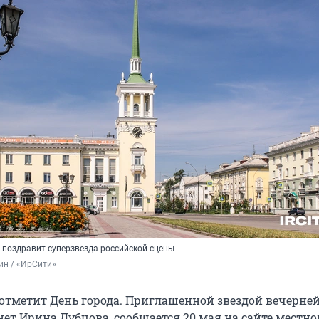
 поздравит суперзвезда российской сцены
ин / «ИрСити»
 отметит День города. Приглашенной звездой вечерне
ет Ирина Дубцова, сообщается 20 мая на сайте местно