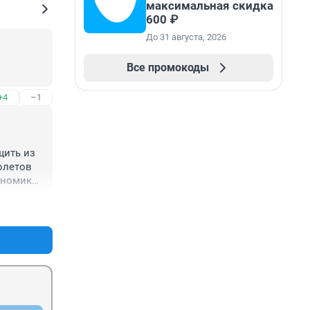
максимальная скидка
600 ₽
До 31 августа, 2026
Все промокоды
+4
–1
ить из 
олетов 
номики 
и. То 
+1
–1
а 