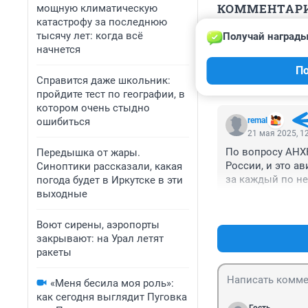
КОММЕНТАР
мощную климатическую
катастрофу за последнюю
тысячу лет: когда всё
Получай награды
Гость
начнется
21 мая 2025, 1
По
Только она,не с
Справится даже школьник:
пройдите тест по географии, в
котором очень стыдно
ошибиться
remal
21 мая 2025, 1
По вопросу АНХК
Передышка от жары.
России, и это ав
Синоптики рассказали, какая
за каждый по не
погода будет в Иркутске в эти
РФ, удастся ли 
выходные
что делал раньш
Ангарск, где пе
Воют сирены, аэропорты
закрывают: на Урал летят
ракеты
«Меня бесила моя роль»:
как сегодня выглядит Пуговка