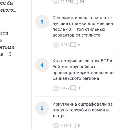
11 198
24
сли бы
кого...
Освежают и делают моложе:
3
лучшие стрижки для женщин
после 40 — топ стильных
сти.
вариантов от стилиста
ь
8 913
2
детьми.
е — 3
Кто потерял из-за атак БПЛА.
4
Рейтинг крупнейших
продавцов маркетплейсов из
Байкальского региона
6 177
3
Иркутянина оштрафовали за
5
отказ от службы в армии и
театре
4 904
3