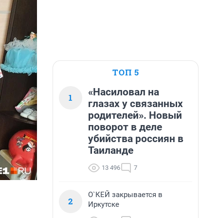
ТОП 5
«Насиловал на
1
глазах у связанных
родителей». Новый
поворот в деле
убийства россиян в
Таиланде
13 496
7
О`КЕЙ закрывается в
2
Иркутске