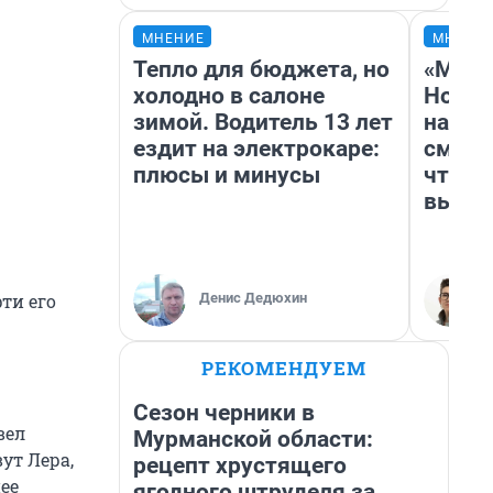
МНЕНИЕ
МНЕНИ
Тепло для бюджета, но
«Мы в
холодно в салоне
Нолан
зимой. Водитель 13 лет
настр
ездит на электрокаре:
смотр
плюсы и минусы
чтобы
выгля
Денис Дедюхин
ти его
РЕКОМЕНДУЕМ
Сезон черники в
вел
Мурманской области:
ут Лера,
рецепт хрустящего
ее
ягодного штруделя за