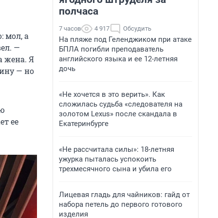
полчаса
7 часов
4 917
Обсудить
: мол, а
На пляже под Геленджиком при атаке
ел. —
БПЛА погибли преподаватель
а жена. Я
английского языка и ее 12-летняя
дочь
рину — но
«Не хочется в это верить». Как
сложилась судьба «следователя на
ню
золотом Lexus» после скандала в
ет ее
Екатеринбурге
«Не рассчитала силы»: 18-летняя
ужурка пыталась успокоить
трехмесячного сына и убила его
Лицевая гладь для чайников: гайд от
набора петель до первого готового
изделия