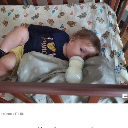
атьева / E1.RU