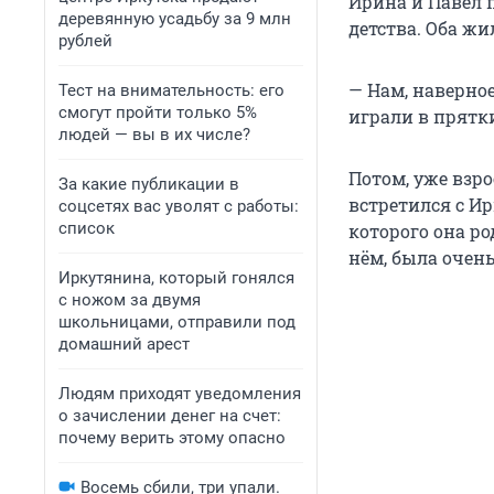
Ирина и Павел 
деревянную усадьбу за 9 млн
детства. Оба жи
рублей
— Нам, наверное
Тест на внимательность: его
смогут пройти только 5%
играли в прятк
людей — вы в их числе?
Потом, уже взро
За какие публикации в
встретился с Ир
соцсетях вас уволят с работы:
список
которого она ро
нём, была очень
Иркутянина, который гонялся
с ножом за двумя
школьницами, отправили под
домашний арест
Людям приходят уведомления
о зачислении денег на счет:
почему верить этому опасно
Восемь сбили, три упали.