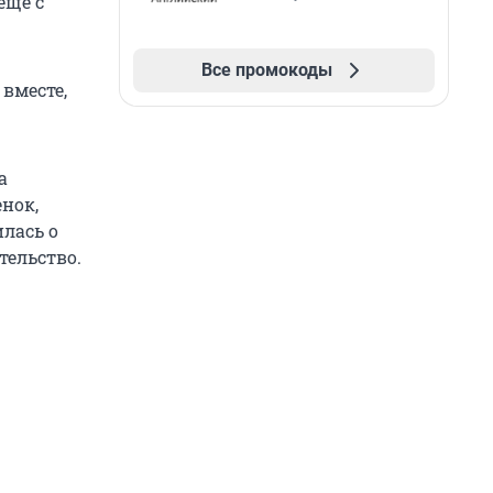
еще с
Все промокоды
 вместе,
а
нок,
илась о
тельство.