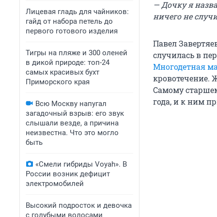
— Дочку я назва
Лицевая гладь для чайников:
ничего не случи
гайд от набора петель до
первого готового изделия
Павел Завертяе
Тигры на пляже и 300 оленей
случилась в пе
в дикой природе: топ-24
Многодетная м
самых красивых бухт
кровотечение. 
Приморского края
Самому старшему
года, и к ним 
Всю Москву напугал
загадочный взрыв: его звук
слышали везде, а причина
неизвестна. Что это могло
быть
«Смели гибриды Voyah». В
России возник дефицит
электромобилей
Высокий подросток и девочка
с голубыми волосами