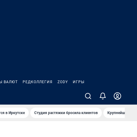
Ы ВАЛЮТ
РЕДКОЛЛЕГИЯ
ZODY
ИГРЫ
ся в Иркутске
Студия растяжки бросила клиентов
Крупнейшие про