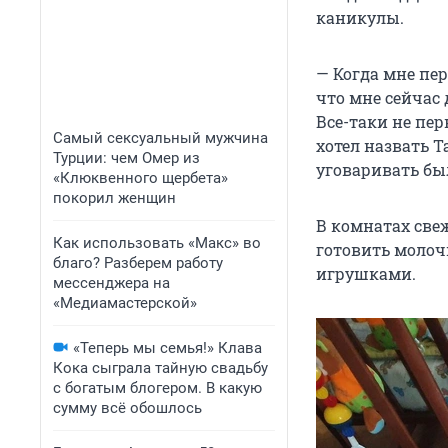
каникулы.
— Когда мне пер
что мне сейчас 
Все-таки не пер
Самый сексуальный мужчина
хотел назвать Т
Турции: чем Омер из
уговаривать бы
«Клюквенного щербета»
покорил женщин
В комнатах свеж
Как использовать «Макс» во
готовить молочн
благо? Разберем работу
игрушками.
мессенджера на
«Медиамастерской»
«Теперь мы семья!» Клава
Кока сыграла тайную свадьбу
с богатым блогером. В какую
сумму всё обошлось