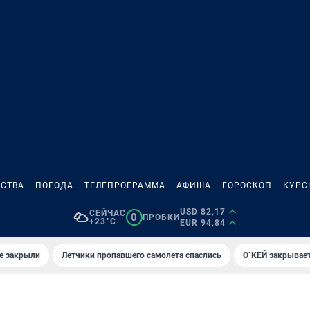
СТВА
ПОГОДА
ТЕЛЕПРОГРАММА
АФИША
ГОРОСКОП
КУРС
USD 82,17
СЕЙЧАС
0
ПРОБКИ
+23°C
EUR 94,84
е закрыли
Летчики пропавшего самолета спаслись
О`КЕЙ закрывает