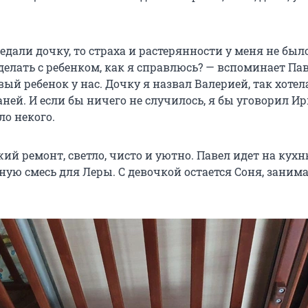
едали дочку, то страха и растерянности у меня не было
делать с ребенком, как я справлюсь? — вспоминает Пав
вый ребенок у нас. Дочку я назвал Валерией, так хотел
аней. И если бы ничего не случилось, я бы уговорил И
ло некого.
ий ремонт, светло, чисто и уютно. Павел идет на кух
ую смесь для Леры. С девочкой остается Соня, занима