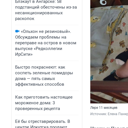
Блэкаут в Ангарске: 58
подстанций обесточены из-за
несанкционированных
раскопок
«Ольхон не резиновый».
Обсуждаем проблемы на
переправе на остров в новом
выпуске «Редколлегии
ИрСити»
Быстро покраснеют: как
соспеть зеленые помидоры
дома — пять самых
эффективных способов
Как приготовить настоящее
мороженое дома: 3
Лере 11 месяцев
проверенных рецепта
Источник: 
Елена Панкр
Её бы отреставрировать. В
центре Иркутска продают