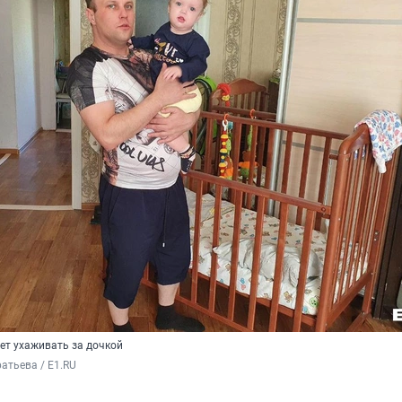
ет ухаживать за дочкой
атьева / E1.RU