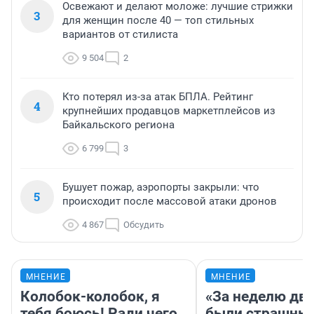
Освежают и делают моложе: лучшие стрижки
3
для женщин после 40 — топ стильных
вариантов от стилиста
9 504
2
Кто потерял из-за атак БПЛА. Рейтинг
4
крупнейших продавцов маркетплейсов из
Байкальского региона
6 799
3
Бушует пожар, аэропорты закрыли: что
5
происходит после массовой атаки дронов
4 867
Обсудить
МНЕНИЕ
МНЕНИЕ
Колобок-колобок, я
«За неделю две
тебя боюсь! Ради чего
были страшные