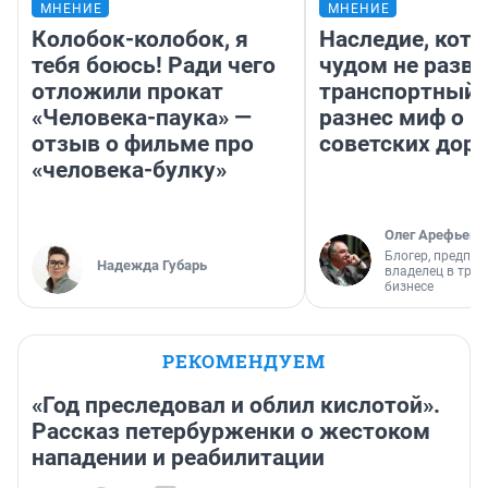
МНЕНИЕ
МНЕНИЕ
Колобок-колобок, я
Наследие, кото
тебя боюсь! Ради чего
чудом не разва
отложили прокат
транспортный 
«Человека-паука» —
разнес миф о 
отзыв о фильме про
советских доро
«человека-булку»
Олег Арефьев
Блогер, предпри
Надежда Губарь
владелец в тра
бизнесе
РЕКОМЕНДУЕМ
«Год преследовал и облил кислотой».
Рассказ петербурженки о жестоком
нападении и реабилитации