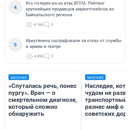
Кто потерял из-за атак БПЛА. Рейтинг
4
крупнейших продавцов маркетплейсов из
Байкальского региона
6 160
3
Иркутянина оштрафовали за отказ от службы
5
в армии и театре
4 898
3
МНЕНИЕ
МНЕНИЕ
«Спуталась речь, понес
Наследие, кото
пургу». Врач — о
чудом не разва
смертельном диагнозе,
транспортный 
который сложно
разнес миф о 
обнаружить
советских доро