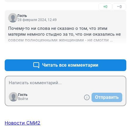
что за бред несет этот фотограф в Кавычках
+0
–0
Гость
28 февраля 2024, 12:49
Почему-то ни слова не сказано о том, что этим 
матерям немного стыдно за то, что они оказались не 
совсем полноценными женщинами - не смогли 
родить без хирурга. Или об этом не принято говорить?

+0
–0
Или никакого стыда нет?
Читать все комментарии
Гость
Отправить
Войти
Новости СМИ2