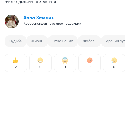
этого делать не могла.
Анна Хемлих
Корреспондент evergreen-редакции
Судьба
Жизнь
Отношения
Любовь
Ирония судьб
2
0
0
0
0