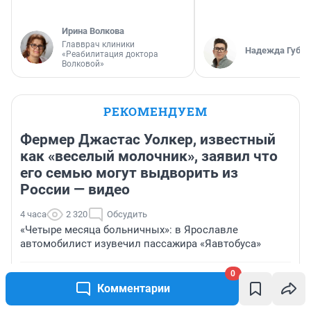
Ирина Волкова
Главврач клиники
Надежда Губар
«Реабилитация доктора
Волковой»
РЕКОМЕНДУЕМ
Фермер Джастас Уолкер, известный
как «веселый молочник», заявил что
его семью могут выдворить из
России — видео
4 часа
2 320
Обсудить
«Четыре месяца больничных»: в Ярославле
автомобилист изувечил пассажира «Яавтобуса»
0
«Нашел Наденьку, а у нее пробита голова». Мужчина
Комментарии
рассказал, как потерял жену при атаке БПЛА в
Архипо-Осиповке