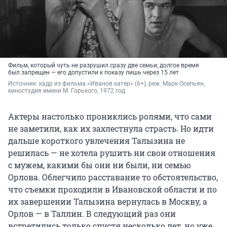
Фильм, который чуть не разрушил сразу две семьи, долгое время
был запрещен — его допустили к показу лишь через 15 лет
Источник: 
кадр из фильма «Иванов катер» (6+), реж. Марк Осепьян, 
киностудия имени М. Горького, 1972 год
Актеры настолько прониклись ролями, что сами
не заметили, как их захлестнула страсть. Но идти
дальше короткого увлечения Талызина не
решилась — не хотела рушить ни свои отношения
с мужем, какими бы они ни были, ни семью
Орлова. Облегчило расставание то обстоятельство,
что съемки проходили в Ивановской области и по
их завершении Талызина вернулась в Москву, а
Орлов — в Таллин. В следующий раз они
встретились только спустя несколько лет, но уже