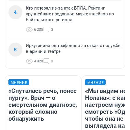
Кто потерял из-за атак БПЛА. Рейтинг
4
крупнейших продавцов маркетплейсов из
Байкальского региона
6 235
3
Иркутянина оштрафовали за отказ от службы
5
в армии и театре
4 920
3
МНЕНИЕ
МНЕНИЕ
«Спуталась речь, понес
«Мы видим нов
пургу». Врач — о
Нолана»: с как
смертельном диагнозе,
настроем нужн
который сложно
смотреть «Оди
обнаружить
чтобы она не
выглядела как