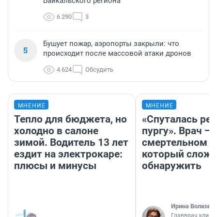
Байкальского региона
6 290
3
Бушует пожар, аэропорты закрыли: что
5
происходит после массовой атаки дронов
4 624
Обсудить
МНЕНИЕ
МНЕНИЕ
Тепло для бюджета, но
«Спуталась реч
холодно в салоне
пургу». Врач — 
зимой. Водитель 13 лет
смертельном д
ездит на электрокаре:
который слож
плюсы и минусы
обнаружить
Ирина Волкова
Главврач клини