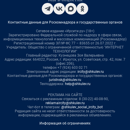
Контактные данные для Роскомнадзора и государственных органов
Сетевое издание «Ирсити.ру» (18+)
Зарегистрировано Федеральной службой по надзору в сфере связи,
информационных технологий и массовых коммуникаций (Роскомнадзор)
Регистрационный номер ЭЛ № ФС 77 – 83655 от 26.07.2022 г.
Учредитель: Общество с ограниченной ответственностью "ИНТЕРНЕТ
ТЕХНОЛОГИИ"
Главный редактор: Кузнецова Зоя Валерьевна
Адрес редакции: 664022, Россия, г. Иркутск, ул. Советская, стр. 42, пом. 7
(офис 206),
телефон +7 (924) 603 02 71
Электронный адрес редакции:
ircity@shkulev.ru
Контактные данные для Роскомнадзора и государственных органов:
juristnsk@shkulev.ru
Техподдержка:
help@shkulev.ru
РЕКЛАМА НА САЙТЕ
Связаться с рекламным отделом: 8 (30-22) 40-08-90,
reklamaircity@shkulev.ru
Чат-бот в телеграм:
@shkulev_social_ircity_bot
Редакция сайта не несет ответственности за достоверность
информации, содержащейся в рекламных объявлениях.
Информация об ограничениях