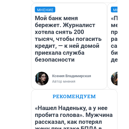
МНЕНИЕ
МНЕНИ
Мой банк меня
«Поку
бережет. Журналист
мешке
хотела снять 200
предп
тысяч, чтобы погасить
расска
кредит, — к ней домой
самом
приехала служба
бизне
безопасности
дешев
Ксения Владимирская
Автор мнения
РЕКОМЕНДУЕМ
«Нашел Наденьку, а у нее
пробита голова». Мужчина
рассказал, как потерял
жену при атаке БПЛА в