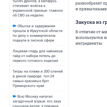
тысяч дронов, а Беларусь
разнообразят п
стягивает войска к
и привычными 
украинской границе: главное
об СВО за неделю
Закуска из г
Обыски и задержания
прошли в Иркутской области
В отличие от м
по делу о коммерческом
используются я
подкупе в лесной сфере
ингредиенты:
Лицевая гладь для чайников:
гайд от набора петель до
первого готового изделия
Тигры на пляже и 300 оленей
в дикой природе: топ-24
самых красивых бухт
Приморского края
Всю Москву напугал
загадочный взрыв: его звук
слышали везде, а причина