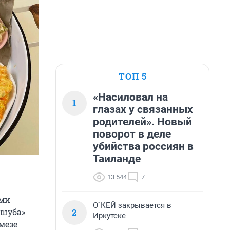
ТОП 5
«Насиловал на
1
глазах у связанных
родителей». Новый
поворот в деле
убийства россиян в
Таиланде
13 544
7
ими
О`КЕЙ закрывается в
2
«шуба»
Иркутске
мезе