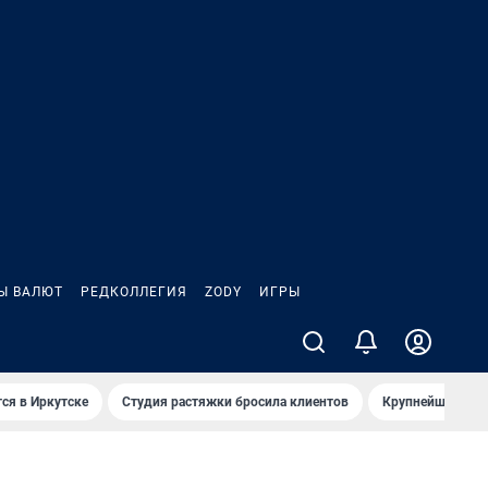
Ы ВАЛЮТ
РЕДКОЛЛЕГИЯ
ZODY
ИГРЫ
ся в Иркутске
Студия растяжки бросила клиентов
Крупнейшие про