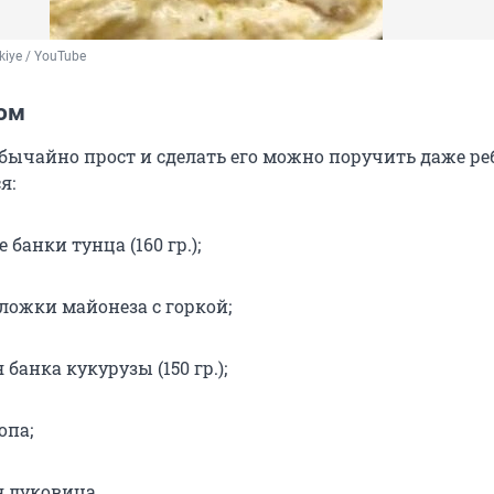
rkiye / YouTube
цом
обычайно прост и сделать его можно поручить даже ре
я:
 банки тунца (160 гр.);
 ложки майонеза с горкой;
 банка кукурузы (150 гр.);
опа;
я луковица.