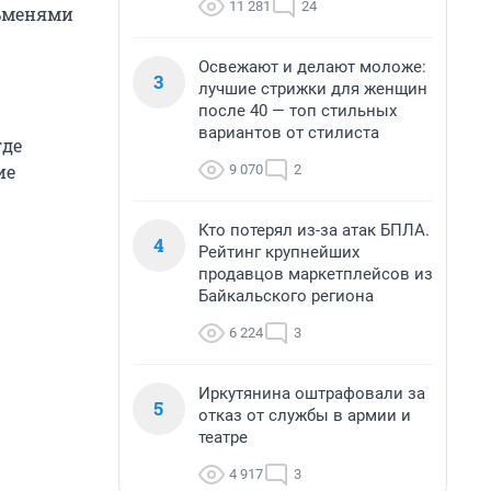
11 281
24
льменями
Освежают и делают моложе:
3
лучшие стрижки для женщин
после 40 — топ стильных
вариантов от стилиста
где
ие
9 070
2
Кто потерял из-за атак БПЛА.
4
Рейтинг крупнейших
продавцов маркетплейсов из
Байкальского региона
6 224
3
Иркутянина оштрафовали за
5
отказ от службы в армии и
театре
4 917
3