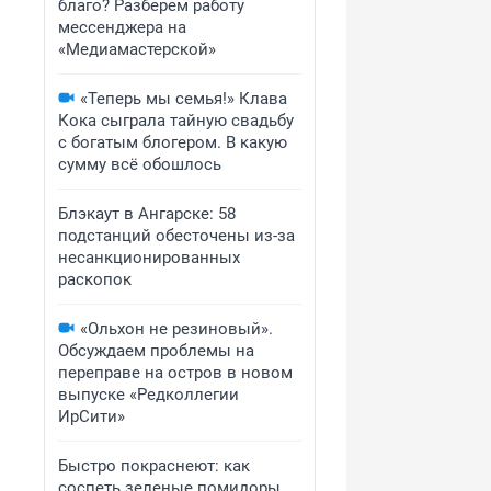
благо? Разберем работу
мессенджера на
«Медиамастерской»
«Теперь мы семья!» Клава
Кока сыграла тайную свадьбу
с богатым блогером. В какую
сумму всё обошлось
Блэкаут в Ангарске: 58
подстанций обесточены из-за
несанкционированных
раскопок
«Ольхон не резиновый».
Обсуждаем проблемы на
переправе на остров в новом
выпуске «Редколлегии
ИрСити»
Быстро покраснеют: как
соспеть зеленые помидоры