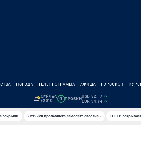
СТВА
ПОГОДА
ТЕЛЕПРОГРАММА
АФИША
ГОРОСКОП
КУРС
USD 82,17
СЕЙЧАС
0
ПРОБКИ
+20°C
EUR 94,84
е закрыли
Летчики пропавшего самолета спаслись
О`КЕЙ закрывает