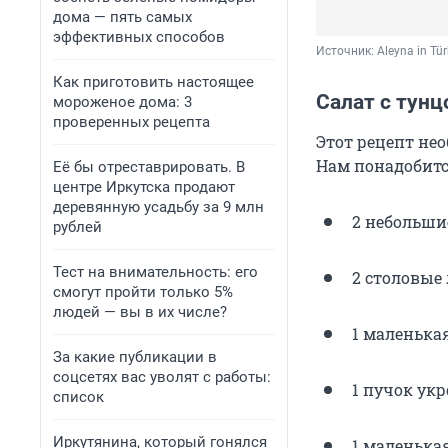
дома — пять самых
эффективных способов
Источник: 
Aleyna in Tü
Как приготовить настоящее
Салат с тун
мороженое дома: 3
проверенных рецепта
Этот рецепт не
Нам понадобитс
Её бы отреставрировать. В
центре Иркутска продают
деревянную усадьбу за 9 млн
2 небольшие
рублей
Тест на внимательность: его
2 столовые
смогут пройти только 5%
людей — вы в их числе?
1 маленькая
За какие публикации в
соцсетях вас уволят с работы:
1 пучок укр
список
Иркутянина, который гонялся
1 маленька