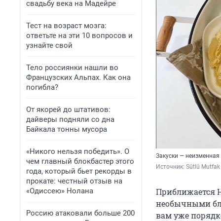
свадьбу века на Мадейре
Тест на возраст мозга:
ответьте на эти 10 вопросов и
узнайте свой
Тело россиянки нашли во
Французских Альпах. Как она
погибла?
От якорей до штативов:
дайверы подняли со дна
Байкала тонны мусора
«Никого нельзя победить». О
Закуски — неизменная
чем главный блокбастер этого
Источник: 
Sütlü Mutfak
года, который бьет рекорды в
прокате: честный отзыв на
«Одиссею» Нолана
Приближается Н
необычными блю
Россию атаковали больше 200
вам уже порядк