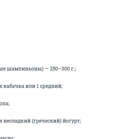
ше шампиньоны) — 250–300 г.;
х кабачка или 1 средний;
опа;
 несладкий (греческий) йогурт;
масло;