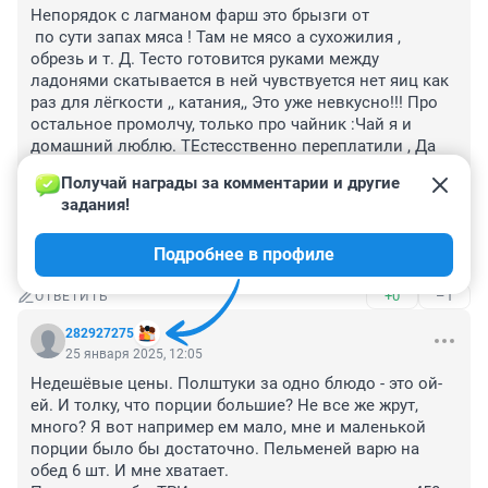
Непорядок с лагманом фарш это брызги от 

 по сути запах мяса ! Там не мясо а сухожилия , 
обрезь и т. Д. Тесто готовится руками между 
ладонями скатывается в ней чувствуется нет яиц как 
раз для лёгкости ,, катания,, Это уже невкусно!!! Про 
остальное промолчу, только про чайник :Чай я и 
домашний люблю. ТЕстесственно переплатили , Да 
ещё Как!!!! Там всё устроено хитрО !!! Соглашусь с тем 
Получай награды за комментарии и другие 
что Экзотика обстановки , Стола, музычка, опять же 
задания!
чайник (самовар) на столе Усыпляющий 
Воздействует на Сознание !!! Деньги наВетер !!!! 
Подробнее в профиле
Спасибо что предупредили !!!!
+0
–1
ОТВЕТИТЬ
282927275
25 января 2025, 12:05
Недешёвые цены. Полштуки за одно блюдо - это ой-
ей. И толку, что порции большие? Не все же жрут, 
много? Я вот например ем мало, мне и маленькой 
порции было бы достаточно. Пельменей варю на 
обед 6 шт. И мне хватает.
