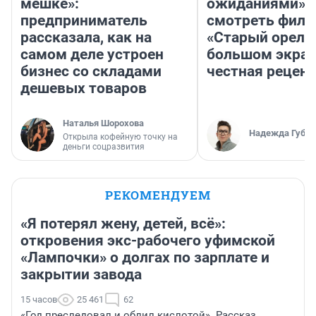
мешке»:
ожиданиями»: 
предприниматель
смотреть фил
рассказала, как на
«Старый орел» 
самом деле устроен
большом экран
бизнес со складами
честная рецен
дешевых товаров
Наталья Шорохова
Надежда Губар
Открыла кофейную точку на
деньги соцразвития
РЕКОМЕНДУЕМ
«Я потерял жену, детей, всё»:
откровения экс-рабочего уфимской
«Лампочки» о долгах по зарплате и
закрытии завода
15 часов
25 461
62
«Год преследовал и облил кислотой». Рассказ