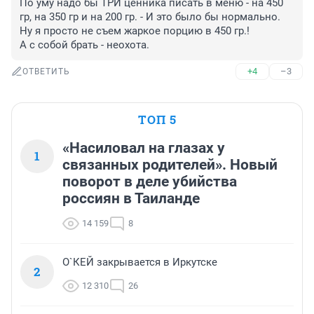
По уму надо бы ТРИ ценника писать в меню - на 450 
гр, на 350 гр и на 200 гр. - И это было бы нормально. 
Ну я просто не съем жаркое порцию в 450 гр.! 

А с собой брать - неохота.
+4
–3
ОТВЕТИТЬ
ТОП 5
«Насиловал на глазах у
1
связанных родителей». Новый
поворот в деле убийства
россиян в Таиланде
14 159
8
О`КЕЙ закрывается в Иркутске
2
12 310
26