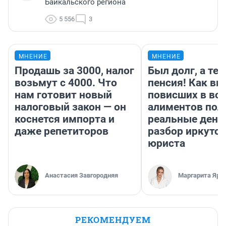
Байкальского региона
5 556
3
МНЕНИЕ
МНЕНИЕ
Продашь за 3000, налог
Был долг, а те
возьмут с 4000. Что
пенсия! Как вм
нам готовит новый
повисших в во
налоговый закон — он
алиментов пол
коснется импорта и
реальные день
даже репетиторов
разбор иркутск
юриста
Анастасия Завгородняя
Маргарита Яро
РЕКОМЕНДУЕМ