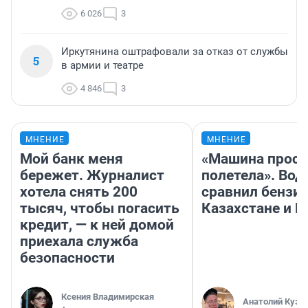
6 026
3
Иркутянина оштрафовали за отказ от службы
5
в армии и театре
4 846
3
МНЕНИЕ
МНЕНИЕ
Мой банк меня
«Машина прост
бережет. Журналист
полетела». Вод
хотела снять 200
сравнил бензин
тысяч, чтобы погасить
Казахстане и Р
кредит, — к ней домой
приехала служба
безопасности
Ксения Владимирская
Анатолий Кузн