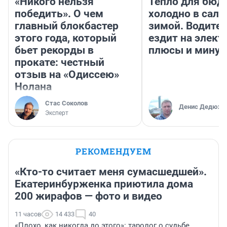
«Никого нельзя
Тепло для бюд
победить». О чем
холодно в сало
главный блокбастер
зимой. Водител
этого года, который
ездит на элект
бьет рекорды в
плюсы и мину
прокате: честный
отзыв на «Одиссею»
Нолана
Стас Соколов
Денис Дедюхи
Эксперт
РЕКОМЕНДУЕМ
«Кто-то считает меня сумасшедшей».
Екатеринбурженка приютила дома
200 жирафов — фото и видео
11 часов
14 433
40
«Плохо, как никогда до этого»: таролог о судьбе