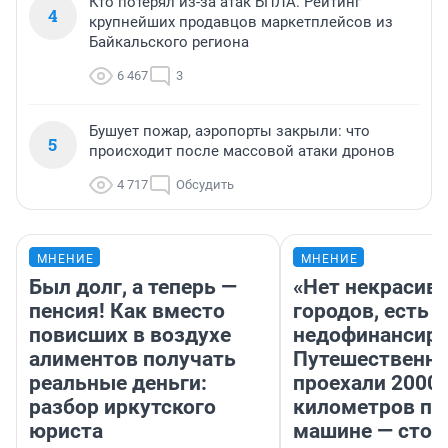
Кто потерял из-за атак БПЛА. Рейтинг
4
крупнейших продавцов маркетплейсов из
Байкальского региона
6 467
3
Бушует пожар, аэропорты закрыли: что
5
происходит после массовой атаки дронов
4 717
Обсудить
МНЕНИЕ
МНЕНИЕ
Был долг, а теперь —
«Нет некрасив
пенсия! Как вместо
городов, есть
повисших в воздухе
недофинансиро
алиментов получать
Путешественн
реальные деньги:
проехали 2000
разбор иркутского
километров по 
юриста
машине — стои