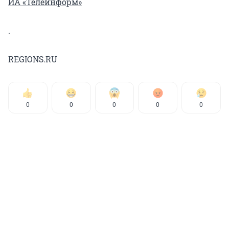
ИА «Телеинформ»
.
REGIONS.RU
0
0
0
0
0