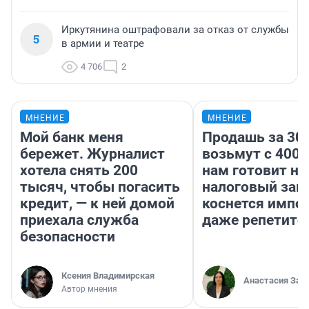
Иркутянина оштрафовали за отказ от службы
5
в армии и театре
4 706
2
МНЕНИЕ
МНЕНИЕ
Мой банк меня
Продашь за 300
бережет. Журналист
возьмут с 4000
хотела снять 200
нам готовит н
тысяч, чтобы погасить
налоговый зако
кредит, — к ней домой
коснется импор
приехала служба
даже репетито
безопасности
Ксения Владимирская
Анастасия Зав
Автор мнения