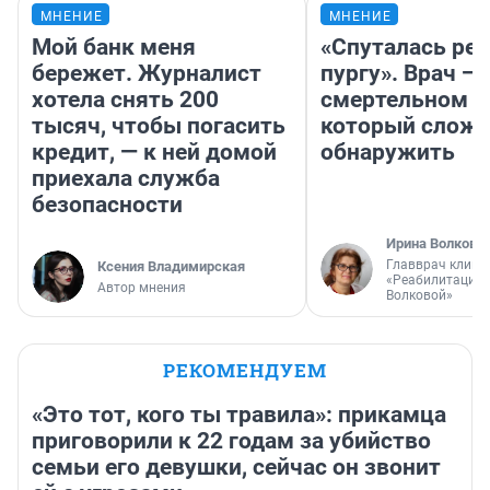
МНЕНИЕ
МНЕНИЕ
Мой банк меня
«Спуталась реч
бережет. Журналист
пургу». Врач — 
хотела снять 200
смертельном д
тысяч, чтобы погасить
который слож
кредит, — к ней домой
обнаружить
приехала служба
безопасности
Ирина Волкова
Главврач клини
Ксения Владимирская
«Реабилитация 
Автор мнения
Волковой»
РЕКОМЕНДУЕМ
«Это тот, кого ты травила»: прикамца
приговорили к 22 годам за убийство
семьи его девушки, сейчас он звонит