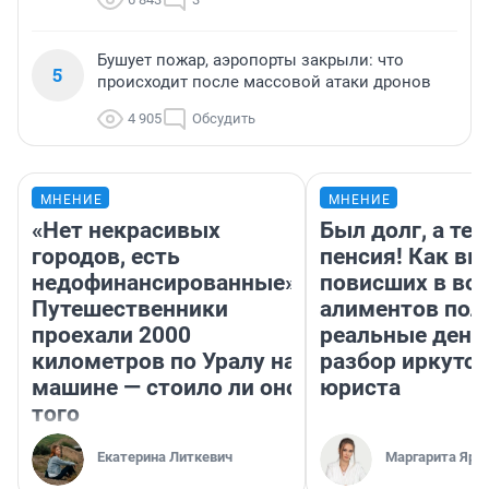
Бушует пожар, аэропорты закрыли: что
5
происходит после массовой атаки дронов
4 905
Обсудить
МНЕНИЕ
МНЕНИЕ
«Нет некрасивых
Был долг, а те
городов, есть
пенсия! Как вм
недофинансированные».
повисших в во
Путешественники
алиментов пол
проехали 2000
реальные день
километров по Уралу на
разбор иркутск
машине — стоило ли оно
юриста
того
Екатерина Литкевич
Маргарита Яро