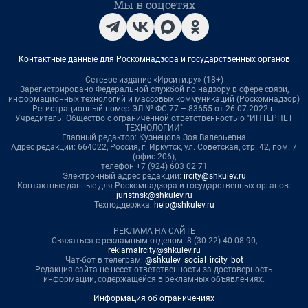
Мы в соцсетях
Контактные данные для Роскомнадзора и государственных органов
Сетевое издание «Ирсити.ру» (18+)
Зарегистрировано Федеральной службой по надзору в сфере связи,
информационных технологий и массовых коммуникаций (Роскомнадзор)
Регистрационный номер ЭЛ № ФС 77 – 83655 от 26.07.2022 г.
Учредитель: Общество с ограниченной ответственностью "ИНТЕРНЕТ
ТЕХНОЛОГИИ"
Главный редактор: Кузнецова Зоя Валерьевна
Адрес редакции: 664022, Россия, г. Иркутск, ул. Советская, стр. 42, пом. 7
(офис 206),
телефон +7 (924) 603 02 71
Электронный адрес редакции:
ircity@shkulev.ru
Контактные данные для Роскомнадзора и государственных органов:
juristnsk@shkulev.ru
Техподдержка:
help@shkulev.ru
РЕКЛАМА НА САЙТЕ
Связаться с рекламным отделом: 8 (30-22) 40-08-90,
reklamaircity@shkulev.ru
Чат-бот в телеграм:
@shkulev_social_ircity_bot
Редакция сайта не несет ответственности за достоверность
информации, содержащейся в рекламных объявлениях.
Информация об ограничениях