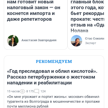
нам готовит новый
главный блокб
налоговый закон — он
этого года, ко
коснется импорта и
бьет рекорды 
даже репетиторов
прокате: честн
отзыв на «Оди
Нолана
Стас Соколов
Анастасия Завгородняя
Эксперт
РЕКОМЕНДУЕМ
«Год преследовал и облил кислотой».
Рассказ петербурженки о жестоком
нападении и реабилитации
15 часов
8 175
124
«Он мне угрожает и портит жизнь»: москвич обвинил
турагента из Волгограда в мошенничестве и пропаже
почти миллиона рублей