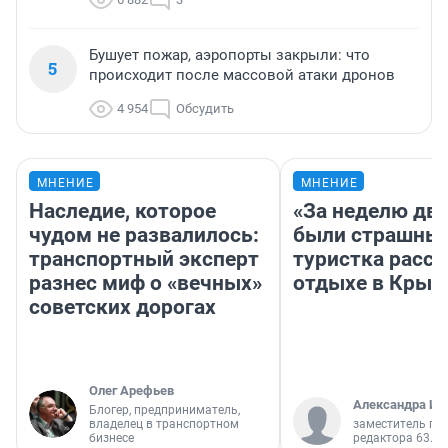
Бушует пожар, аэропорты закрыли: что
5
происходит после массовой атаки дронов
4 954
Обсудить
МНЕНИЕ
МНЕНИЕ
Наследие, которое
«За неделю две
чудом не развалилось:
были страшные
транспортный эксперт
туристка расск
разнес миф о «вечных»
отдыхе в Крым
советских дорогах
Олег Арефьев
Александра Ис
Блогер, предприниматель,
владелец в транспортном
заместитель гл
бизнесе
редактора 63.RU