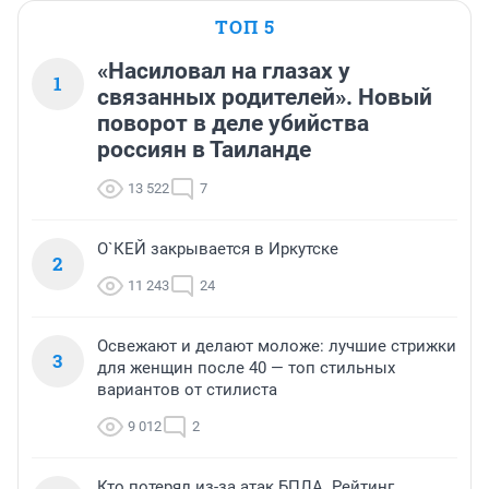
ТОП 5
«Насиловал на глазах у
1
связанных родителей». Новый
поворот в деле убийства
россиян в Таиланде
13 522
7
О`КЕЙ закрывается в Иркутске
2
11 243
24
Освежают и делают моложе: лучшие стрижки
3
для женщин после 40 — топ стильных
вариантов от стилиста
9 012
2
Кто потерял из-за атак БПЛА. Рейтинг