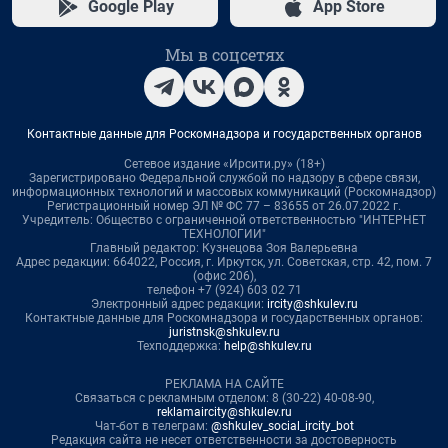
Google Play
App Store
Мы в соцсетях
Контактные данные для Роскомнадзора и государственных органов
Сетевое издание «Ирсити.ру» (18+)
Зарегистрировано Федеральной службой по надзору в сфере связи,
информационных технологий и массовых коммуникаций (Роскомнадзор)
Регистрационный номер ЭЛ № ФС 77 – 83655 от 26.07.2022 г.
Учредитель: Общество с ограниченной ответственностью "ИНТЕРНЕТ
ТЕХНОЛОГИИ"
Главный редактор: Кузнецова Зоя Валерьевна
Адрес редакции: 664022, Россия, г. Иркутск, ул. Советская, стр. 42, пом. 7
(офис 206),
телефон +7 (924) 603 02 71
Электронный адрес редакции:
ircity@shkulev.ru
Контактные данные для Роскомнадзора и государственных органов:
juristnsk@shkulev.ru
Техподдержка:
help@shkulev.ru
РЕКЛАМА НА САЙТЕ
Связаться с рекламным отделом: 8 (30-22) 40-08-90,
reklamaircity@shkulev.ru
Чат-бот в телеграм:
@shkulev_social_ircity_bot
Редакция сайта не несет ответственности за достоверность