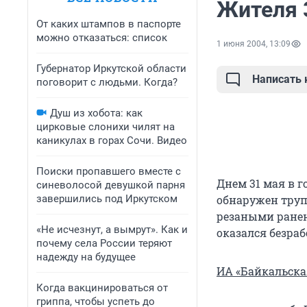
Жителя 
От каких штампов в паспорте
можно отказаться: список
1 июня 2004, 13:09
Губернатор Иркутской области
Написать
поговорит с людьми. Когда?
Душ из хобота: как
цирковые слонихи чилят на
каникулах в горах Сочи. Видео
Поиски пропавшего вместе с
Днем 31 мая в г
синеволосой девушкой парня
завершились под Иркутском
обнаружен труп
резаными ране
«Не исчезнут, а вымрут». Как и
оказался безра
почему села России теряют
надежду на будущее
ИА «Байкальска
Когда вакцинироваться от
гриппа, чтобы успеть до