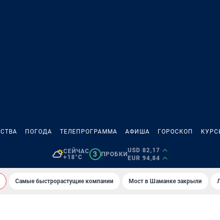
СТВА
ПОГОДА
ТЕЛЕПРОГРАММА
АФИША
ГОРОСКОП
КУРС
USD 82,17
СЕЙЧАС
3
ПРОБКИ
+18°C
EUR 94,84
Самые быстрорастущие компании
Мост в Шаманке закрыли