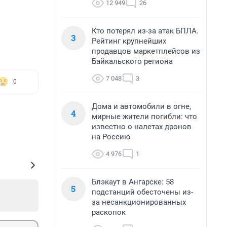
12 949
26
Кто потерял из-за атак БПЛА.
3
Рейтинг крупнейших
продавцов маркетплейсов из
Байкальского региона
7 048
3
0
Дома и автомобили в огне,
4
мирные жители погибли: что
известно о налетах дронов
на Россию
4 976
1
Блэкаут в Ангарске: 58
5
подстанций обесточены из-
за несанкционированных
раскопок