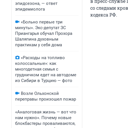
в пресс-службе
эпидсезона, — ответ
со следами кров
эпидемиолога
кодекса РФ.
«Больно первые три
минуты». Экс-депутат ЗС
Приангарья обучал Прохора
Шаляпина духовным
практикам у себя дома
«Расходы на топливо
колоссальные»: как
многодетная семья с
грудничком едет на автодоме
из Сибири в Турцию — фото
Возле Ольхонской
переправы произошел пожар
«Аналоговая жизнь — вот что
нам нужно». Почему новые
блокбастеры проваливаются,