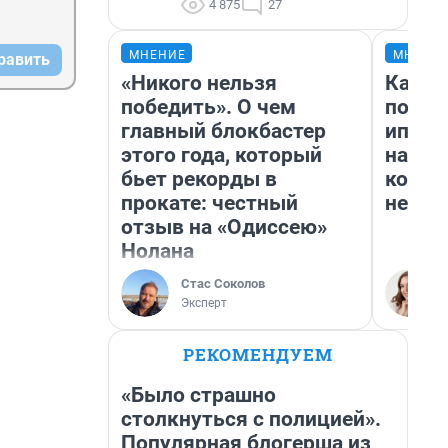
4 875
27
МНЕНИЕ
МНЕНИ
равить
«Никого нельзя
Как в
победить». О чем
после
главный блокбастер
ипоте
этого года, который
назвал
бьет рекорды в
котор
прокате: честный
не все
отзыв на «Одиссею»
Нолана
Стас Соколов
Эксперт
РЕКОМЕНДУЕМ
«Было страшно
столкнуться с полицией».
Популярная блогерша из