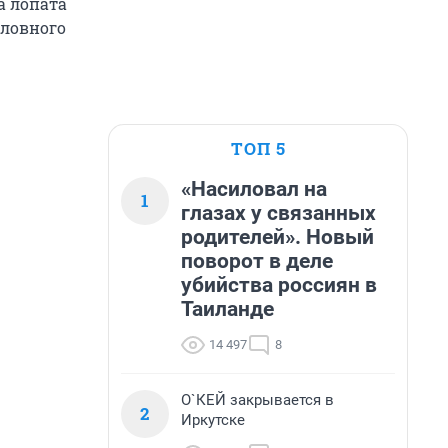
а лопата
оловного
ТОП 5
«Насиловал на
1
глазах у связанных
родителей». Новый
поворот в деле
убийства россиян в
Таиланде
14 497
8
О`КЕЙ закрывается в
2
Иркутске