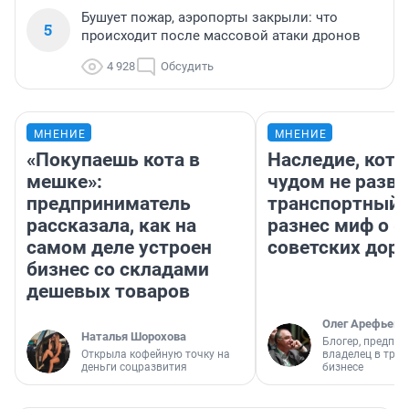
Бушует пожар, аэропорты закрыли: что
5
происходит после массовой атаки дронов
4 928
Обсудить
МНЕНИЕ
МНЕНИЕ
«Покупаешь кота в
Наследие, кото
мешке»:
чудом не разва
предприниматель
транспортный 
рассказала, как на
разнес миф о 
самом деле устроен
советских доро
бизнес со складами
дешевых товаров
Олег Арефьев
Наталья Шорохова
Блогер, предпри
Открыла кофейную точку на
владелец в тра
деньги соцразвития
бизнесе