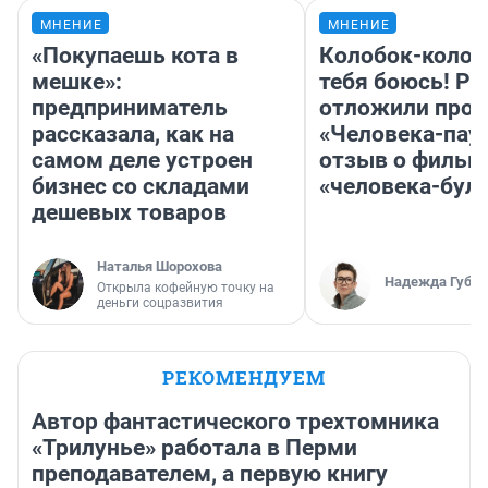
МНЕНИЕ
МНЕНИЕ
«Покупаешь кота в
Колобок-колобо
мешке»:
тебя боюсь! Ра
предприниматель
отложили прок
рассказала, как на
«Человека-пау
самом деле устроен
отзыв о фильм
бизнес со складами
«человека-бул
дешевых товаров
Наталья Шорохова
Надежда Губар
Открыла кофейную точку на
деньги соцразвития
РЕКОМЕНДУЕМ
Автор фантастического трехтомника
«Трилунье» работала в Перми
преподавателем, а первую книгу