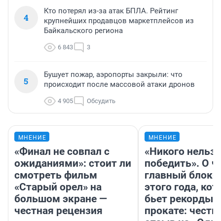
Кто потерял из-за атак БПЛА. Рейтинг
4
крупнейших продавцов маркетплейсов из
Байкальского региона
6 843
3
Бушует пожар, аэропорты закрыли: что
5
происходит после массовой атаки дронов
4 905
Обсудить
МНЕНИЕ
МНЕНИЕ
«Финал не совпал с
«Никого нельз
ожиданиями»: стоит ли
победить». О ч
смотреть фильм
главный блокб
«Старый орел» на
этого года, ко
большом экране —
бьет рекорды 
честная рецензия
прокате: честн