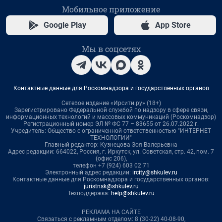
Мобильное приложение
Google Play
App Store
Мы в соцсетях
Контактные данные для Роскомнадзора и государственных органов
Сетевое издание «Ирсити.ру» (18+)
Зарегистрировано Федеральной службой по надзору в сфере связи,
информационных технологий и массовых коммуникаций (Роскомнадзор)
Регистрационный номер ЭЛ № ФС 77 – 83655 от 26.07.2022 г.
Учредитель: Общество с ограниченной ответственностью "ИНТЕРНЕТ
ТЕХНОЛОГИИ"
Главный редактор: Кузнецова Зоя Валерьевна
Адрес редакции: 664022, Россия, г. Иркутск, ул. Советская, стр. 42, пом. 7
(офис 206),
телефон +7 (924) 603 02 71
Электронный адрес редакции:
ircity@shkulev.ru
Контактные данные для Роскомнадзора и государственных органов:
juristnsk@shkulev.ru
Техподдержка:
help@shkulev.ru
РЕКЛАМА НА САЙТЕ
Связаться с рекламным отделом: 8 (30-22) 40-08-90,