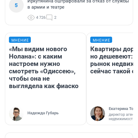
Иркутянина оштрафовали за отказ от службы
5
в армии и театре
4 726
2
МНЕНИЕ
МНЕНИЕ
«Мы видим нового
Квартиры дор
Нолана»: с каким
но дешевеют: 
настроем нужно
рынок недвиж
смотреть «Одиссею»,
сейчас такой 
чтобы она не
выглядела как фиаско
Екатерина Торо
Надежда Губарь
директор агентс
недвижимости