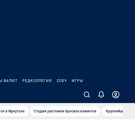
Ы ВАЛЮТ
РЕДКОЛЛЕГИЯ
ZODY
ИГРЫ
ся в Иркутске
Студия растяжки бросила клиентов
Крупнейшие про