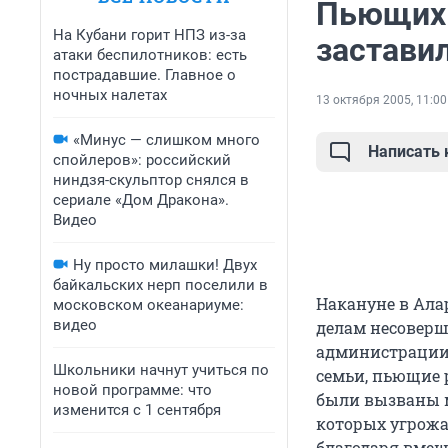
Пьющих 
На Кубани горит НПЗ из-за
застави
атаки беспилотников: есть
пострадавшие. Главное о
ночных налетах
13 октября 2005, 11:00
«Минус — слишком много
Написать
спойлеров»: российский
ниндзя-скульптор снялся в
сериале «Дом Дракона».
Видео
Ну просто милашки! Двух
байкальских нерп поселили в
Накануне в Ала
московском океанариуме:
видео
делам несоверш
администрации 
Школьники начнут учиться по
семьи, пьющие 
новой программе: что
были вызваны 
изменится с 1 сентября
которых угрожал
благодаря вмеш