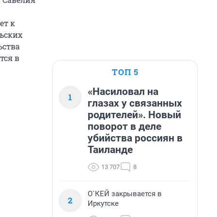
ет к
ьских
ьства
тся в
ТОП 5
«Насиловал на
1
глазах у связанных
родителей». Новый
поворот в деле
убийства россиян в
Таиланде
13 707
8
О`КЕЙ закрывается в
2
Иркутске