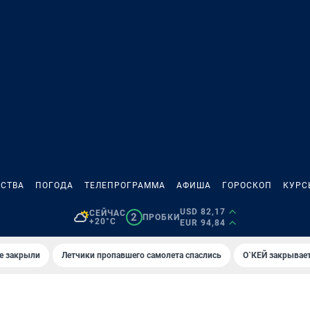
СТВА
ПОГОДА
ТЕЛЕПРОГРАММА
АФИША
ГОРОСКОП
КУРС
USD 82,17
СЕЙЧАС
2
ПРОБКИ
+20°C
EUR 94,84
е закрыли
Летчики пропавшего самолета спаслись
О`КЕЙ закрывает