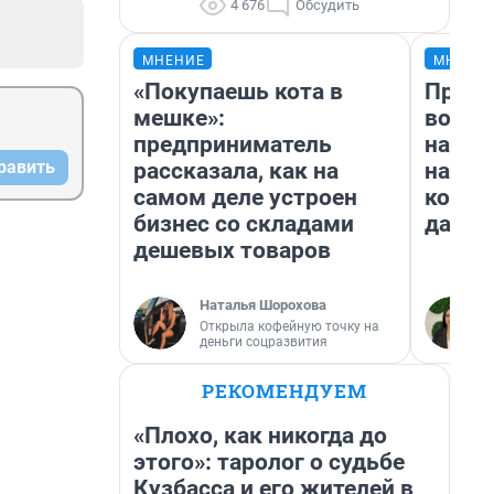
4 676
Обсудить
МНЕНИЕ
МНЕНИ
«Покупаешь кота в
Прода
мешке»:
возьм
предприниматель
нам г
равить
рассказала, как на
налог
самом деле устроен
косне
бизнес со складами
даже 
дешевых товаров
Наталья Шорохова
Открыла кофейную точку на
деньги соцразвития
РЕКОМЕНДУЕМ
«Плохо, как никогда до
этого»: таролог о судьбе
Кузбасса и его жителей в