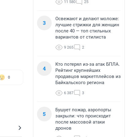
11 580
25
Освежают и делают моложе:
3
лучшие стрижки для женщин
после 40 — топ стильных
вариантов от стилиста
9 265
2
Кто потерял из-за атак БПЛА.
4
Рейтинг крупнейших
продавцов маркетплейсов из
0
Байкальского региона
6 387
3
Бушует пожар, аэропорты
5
закрыли: что происходит
после массовой атаки
дронов