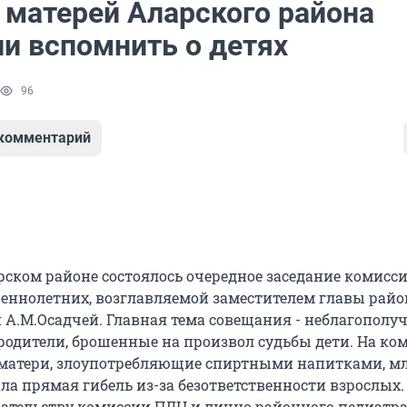
матерей Аларского района
ли вспомнить о детях
96
 комментарий
рском районе состоялось очередное заседание комисс
еннолетних, возглавляемой заместителем главы рай
А.М.Осадчей. Главная тема совещания - неблагополу
родители, брошенные на произвол судьбы дети. На ко
матери, злоупотребляющие спиртными напитками, м
а прямая гибель из-за безответственности взрослых. 
ательству комиссии ПДН и лично районного педиатра