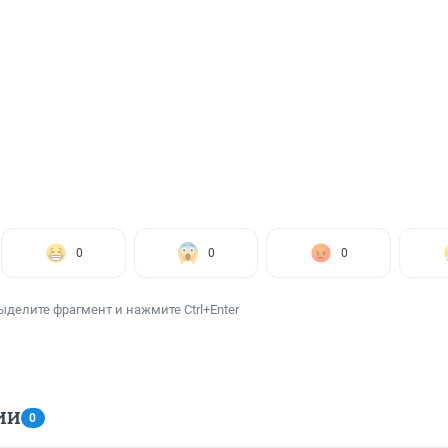
0
0
0
ыделите фрагмент и нажмите Ctrl+Enter
ИИ
0