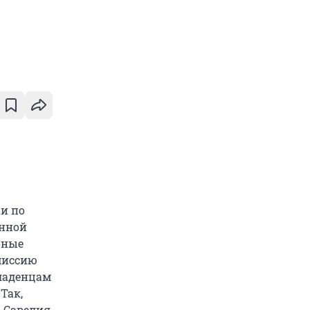
ии по
онной
чные
миссию
ладенцам
Так,
 Савелия