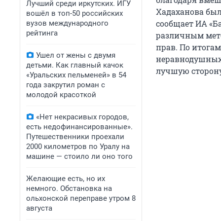
Лучший среди иркутских. ИГУ
Хадаханова был
вошёл в топ-50 российских
сообщает ИА «Б
вузов международного
рейтинга
различным мето
прав. По итога
Ушел от жены с двумя
неравнодушных 
детьми. Как главный качок
лучшую сторону
«Уральских пельменей» в 54
года закрутил роман с
молодой красоткой
«Нет некрасивых городов,
есть недофинансированные».
Путешественники проехали
2000 километров по Уралу на
машине — стоило ли оно того
Желающие есть, но их
немного. Обстановка на
ольхонской переправе утром 8
августа