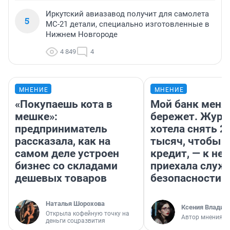
Иркутский авиазавод получит для самолета
5
МС-21 детали, специально изготовленные в
Нижнем Новгороде
4 849
4
МНЕНИЕ
МНЕНИЕ
«Покупаешь кота в
Мой банк меня
мешке»:
бережет. Журн
предприниматель
хотела снять 2
рассказала, как на
тысяч, чтобы п
самом деле устроен
кредит, — к не
бизнес со складами
приехала служ
дешевых товаров
безопасности
Наталья Шорохова
Ксения Владим
Открыла кофейную точку на
Автор мнения
деньги соцразвития