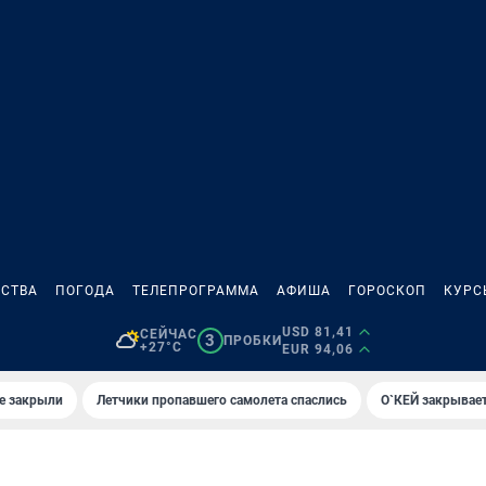
СТВА
ПОГОДА
ТЕЛЕПРОГРАММА
АФИША
ГОРОСКОП
КУРС
USD 81,41
СЕЙЧАС
3
ПРОБКИ
+27°C
EUR 94,06
е закрыли
Летчики пропавшего самолета спаслись
О`КЕЙ закрывает