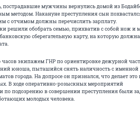
, пострадавшие мужчины вернулись домой из Бодайбо
вым методом. Накануне преступления сын похвасталс
им с отчимом должны перечислить зарплату.
 решили обобрать семью, прихватив с собой нож и 
 банковскую сберегательную карту, на которую должн
ата.
о часов экипажем ГНР по ориентировке дежурной час
тний юноша, пыташийся снять наличность с именной 
атов города. На допросе он признался, что делает это 
ых. В ходе оперативно-розыскных мероприятий
и по подозрению в совершении преступления были з
аботающих молодых человека.