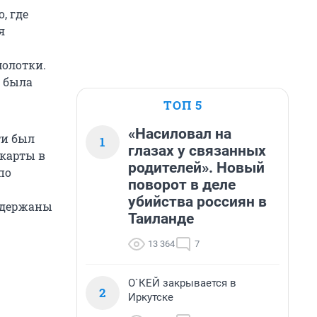
, где
я
молотки.
а была
ТОП 5
«Насиловал на
ти был
1
глазах у связанных
карты в
родителей». Новый
по
поворот в деле
убийства россиян в
адержаны
Таиланде
13 364
7
О`КЕЙ закрывается в
2
Иркутске