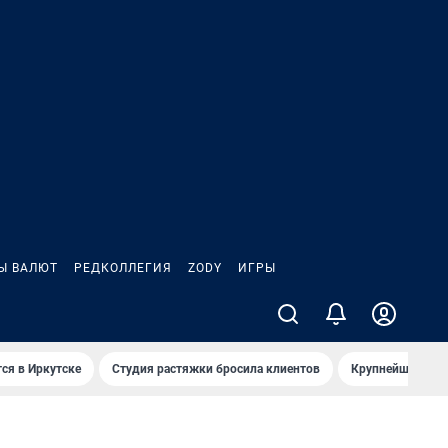
Ы ВАЛЮТ
РЕДКОЛЛЕГИЯ
ZODY
ИГРЫ
ся в Иркутске
Студия растяжки бросила клиентов
Крупнейшие про