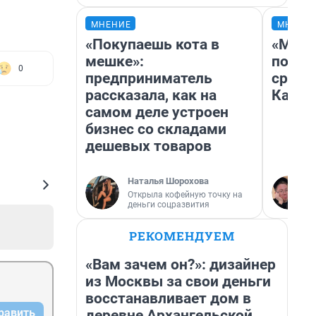
МНЕНИЕ
МНЕНИ
«Покупаешь кота в
«Маши
мешке»:
полет
0
предприниматель
сравн
рассказала, как на
Казах
самом деле устроен
бизнес со складами
дешевых товаров
Наталья Шорохова
Открыла кофейную точку на
деньги соцразвития
РЕКОМЕНДУЕМ
«Вам зачем он?»: дизайнер
из Москвы за свои деньги
восстанавливает дом в
равить
деревне Архангельской