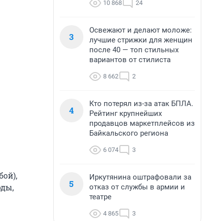
10 868
24
Освежают и делают моложе:
3
лучшие стрижки для женщин
после 40 — топ стильных
вариантов от стилиста
8 662
2
Кто потерял из-за атак БПЛА.
4
Рейтинг крупнейших
продавцов маркетплейсов из
Байкальского региона
6 074
3
бой),
Иркутянина оштрафовали за
5
оды,
отказ от службы в армии и
театре
4 865
3