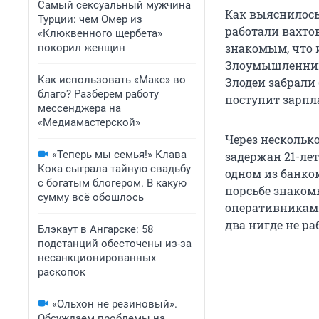
Самый сексуальный мужчина
Как выяснилось
Турции: чем Омер из
работали вахто
«Клюквенного щербета»
знакомым, что 
покорил женщин
Злоумышленники
Как использовать «Макс» во
Злодеи забрали
благо? Разберем работу
поступит зарпл
мессенджера на
«Медиамастерской»
Через нескольк
«Теперь мы семья!» Клава
задержан 21-ле
Кока сыграла тайную свадьбу
одном из банком
с богатым блогером. В какую
порсьбе знаком
сумму всё обошлось
оперативникам
два нигде не р
Блэкаут в Ангарске: 58
подстанций обесточены из-за
несанкционированных
раскопок
«Ольхон не резиновый».
Обсуждаем проблемы на