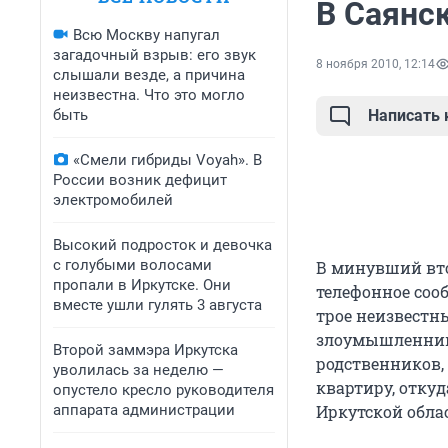
В Саянс
Всю Москву напугал
загадочный взрыв: его звук
8 ноября 2010, 12:14
слышали везде, а причина
неизвестна. Что это могло
быть
Написать
«Смели гибриды Voyah». В
России возник дефицит
электромобилей
Высокий подросток и девочка
с голубыми волосами
В минувший вто
пропали в Иркутске. Они
телефонное соо
вместе ушли гулять 3 августа
трое неизвестны
злоумышленники
Второй заммэра Иркутска
родственников,
уволилась за неделю —
квартиру, отку
опустело кресло руководителя
аппарата администрации
Иркутской обла