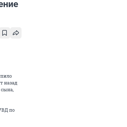
ение
упило
т назад
 сына,
УВД по