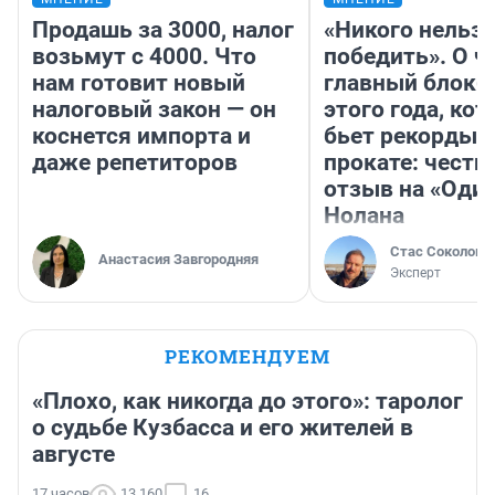
Продашь за 3000, налог
«Никого нельз
возьмут с 4000. Что
победить». О ч
нам готовит новый
главный блокб
налоговый закон — он
этого года, ко
коснется импорта и
бьет рекорды 
даже репетиторов
прокате: честн
отзыв на «Оди
Нолана
Стас Соколов
Анастасия Завгородняя
Эксперт
РЕКОМЕНДУЕМ
«Плохо, как никогда до этого»: таролог
о судьбе Кузбасса и его жителей в
августе
17 часов
13 160
16