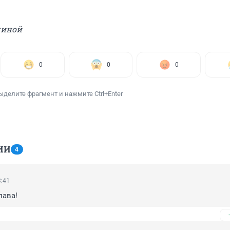
чиной
0
0
0
ыделите фрагмент и нажмите Ctrl+Enter
ИИ
4
3:41
лава!