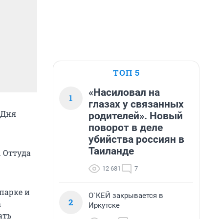
ТОП 5
«Насиловал на
1
глазах у связанных
 Дня
родителей». Новый
поворот в деле
убийства россиян в
Таиланде
. Оттуда
12 681
7
 парке и
О`КЕЙ закрывается в
2
а
Иркутске
ать