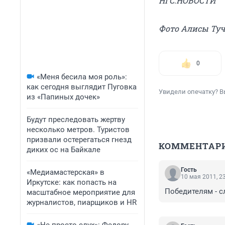
НГС.НОВОСТИ
Фото Алисы Ту
0
«Меня бесила моя роль»:
как сегодня выглядит Пуговка
Увидели опечатку? В
из «Папиных дочек»
Будут преследовать жертву
несколько метров. Туристов
призвали остерегаться гнезд
КОММЕНТАР
диких ос на Байкале
Гость
«Медиамастерская» в
10 мая 2011, 2
Иркутске: как попасть на
Победителям - с
масштабное мероприятие для
журналистов, пиарщиков и HR