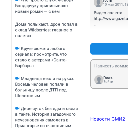
«Не просто слух»: Федору
Гость
10 мая 2011, 1
Бондарчуку приписывают
новый роман — с кем
Видео салюта 

http://www.gazeta
Дома полыхают, дрон попал в
склад Wildberries: главное о
Зачот!
налетах
Круче сюжета любого
сериала: посмотрите, что
стало с актерами «Санта-
Барбары»
Гость
Младенца везли на руках.
Войти
Восемь человек попали в
больницу после ДТП под
Шелеховым
Двое суток без еды и связи
в тайге. История загадочного
Новости СМИ2
исчезновения самолета в
Приангарье со счастливым