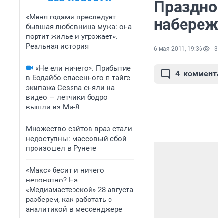
Праздно
«Меня годами преследует
набереж
бывшая любовница мужа: она
портит жилье и угрожает».
Реальная история
6 мая 2011, 19:36
3
«Не ели ничего». Прибытие
4
коммент
в Бодайбо спасенного в тайге
экипажа Cessna сняли на
видео — летчики бодро
вышли из Ми-8
Множество сайтов враз стали
недоступны: массовый сбой
произошел в Рунете
«Макс» бесит и ничего
непонятно? На
«Медиамастерской» 28 августа
разберем, как работать с
аналитикой в мессенджере