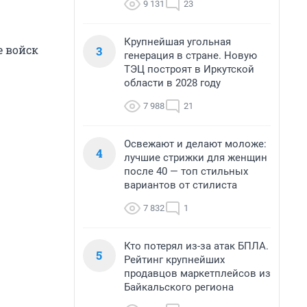
9 131
23
Крупнейшая угольная
е войск
3
генерация в стране. Новую
ТЭЦ построят в Иркутской
области в 2028 году
7 988
21
Освежают и делают моложе:
4
лучшие стрижки для женщин
после 40 — топ стильных
вариантов от стилиста
7 832
1
Кто потерял из-за атак БПЛА.
5
Рейтинг крупнейших
продавцов маркетплейсов из
Байкальского региона