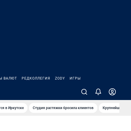
Ы ВАЛЮТ
РЕДКОЛЛЕГИЯ
ZODY
ИГРЫ
ся в Иркутске
Студия растяжки бросила клиентов
Крупнейшие про