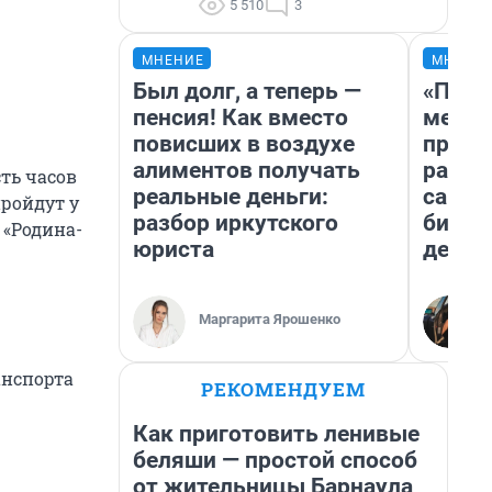
5 510
3
МНЕНИЕ
МНЕНИ
Был долг, а теперь —
«Поку
пенсия! Как вместо
мешке
повисших в воздухе
предп
алиментов получать
расска
ть часов
реальные деньги:
самом
пройдут у
разбор иркутского
бизне
 «Родина-
юриста
дешев
Маргарита Ярошенко
анспорта
РЕКОМЕНДУЕМ
Как приготовить ленивые
беляши — простой способ
от жительницы Барнаула