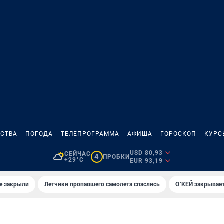
СТВА
ПОГОДА
ТЕЛЕПРОГРАММА
АФИША
ГОРОСКОП
КУРС
USD 80,93
СЕЙЧАС
4
ПРОБКИ
+29°C
EUR 93,19
е закрыли
Летчики пропавшего самолета спаслись
О`КЕЙ закрывает