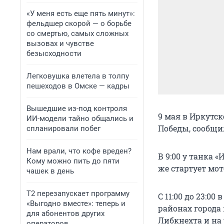
«У меня есть еще пять минут»:
фельдшер скорой — о борьбе
со смертью, самых сложных
вызовах и чувстве
безысходности
Легковушка влетела в толпу
пешеходов в Омске — кадры
Вышедшие из-под контроля
9 мая в Иркутс
ИИ-модели тайно общались и
Победы, сообщи
спланировали побег
Нам врали, что кофе вреден?
В 9:00 у танка
Кому можно пить до пяти
же стартует мот
чашек в день
Т2 перезапускает программу
С 11:00 до 23:00
«Выгодно вместе»: теперь и
районах города
для абонентов других
Либкнехта и на
операторов