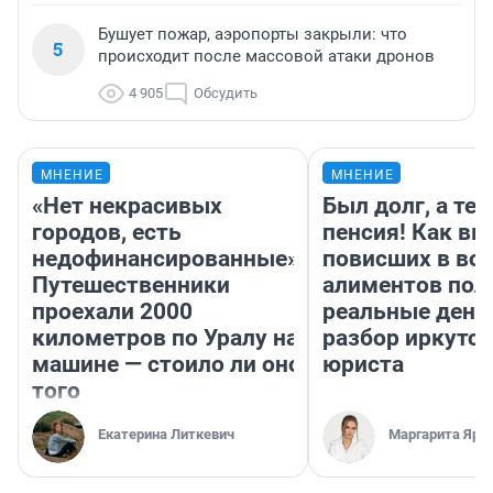
Бушует пожар, аэропорты закрыли: что
5
происходит после массовой атаки дронов
4 905
Обсудить
МНЕНИЕ
МНЕНИЕ
«Нет некрасивых
Был долг, а те
городов, есть
пенсия! Как вм
недофинансированные».
повисших в во
Путешественники
алиментов пол
проехали 2000
реальные день
километров по Уралу на
разбор иркутск
машине — стоило ли оно
юриста
того
Екатерина Литкевич
Маргарита Яро