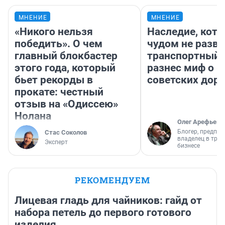
МНЕНИЕ
МНЕНИЕ
«Никого нельзя
Наследие, кото
победить». О чем
чудом не разва
главный блокбастер
транспортный 
этого года, который
разнес миф о 
бьет рекорды в
советских доро
прокате: честный
отзыв на «Одиссею»
Нолана
Олег Арефьев
Блогер, предпри
Стас Соколов
владелец в тра
Эксперт
бизнесе
РЕКОМЕНДУЕМ
Лицевая гладь для чайников: гайд от
набора петель до первого готового
изделия