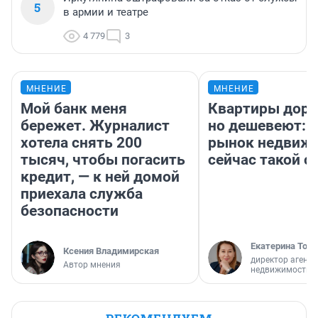
5
в армии и театре
4 779
3
МНЕНИЕ
МНЕНИЕ
Мой банк меня
Квартиры дор
бережет. Журналист
но дешевеют: 
хотела снять 200
рынок недвиж
тысяч, чтобы погасить
сейчас такой 
кредит, — к ней домой
приехала служба
безопасности
Екатерина Торо
Ксения Владимирская
директор агентс
Автор мнения
недвижимости