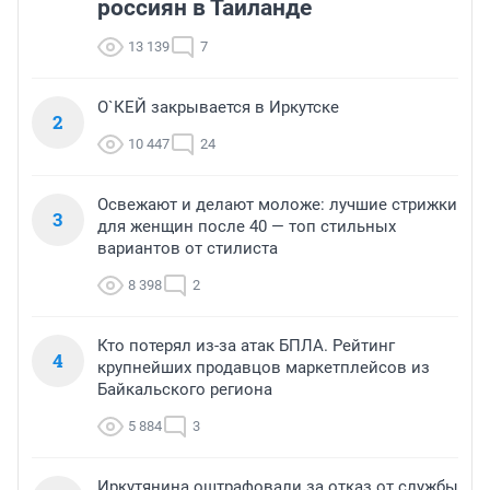
россиян в Таиланде
13 139
7
О`КЕЙ закрывается в Иркутске
2
10 447
24
Освежают и делают моложе: лучшие стрижки
3
для женщин после 40 — топ стильных
вариантов от стилиста
8 398
2
Кто потерял из-за атак БПЛА. Рейтинг
4
крупнейших продавцов маркетплейсов из
Байкальского региона
5 884
3
Иркутянина оштрафовали за отказ от службы