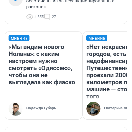
обесточены из-за несанкционированных
раскопок
4 855
27
МНЕНИЕ
МНЕНИЕ
«Мы видим нового
«Нет некрасив
Нолана»: с каким
городов, есть
настроем нужно
недофинансиро
смотреть «Одиссею»,
Путешественн
чтобы она не
проехали 2000
выглядела как фиаско
километров по 
машине — стои
того
Надежда Губарь
Екатерина Лит