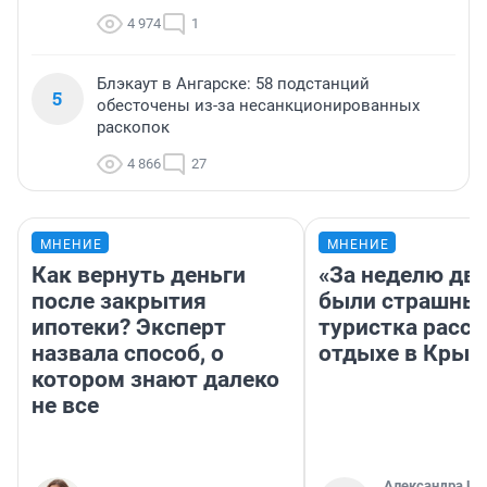
4 974
1
Блэкаут в Ангарске: 58 подстанций
5
обесточены из-за несанкционированных
раскопок
4 866
27
МНЕНИЕ
МНЕНИЕ
Как вернуть деньги
«За неделю две
после закрытия
были страшные
ипотеки? Эксперт
туристка расск
назвала способ, о
отдыхе в Крым
котором знают далеко
не все
Александра Ис