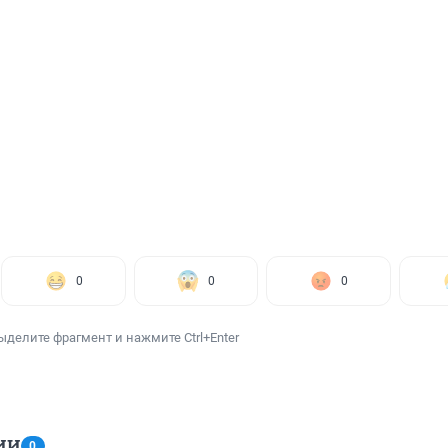
0
0
0
ыделите фрагмент и нажмите Ctrl+Enter
ИИ
0