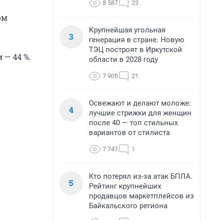
8 587
23
ом
Крупнейшая угольная
3
генерация в стране. Новую
ТЭЦ построят в Иркутской
 — 44 %.
области в 2028 году
7 905
21
Освежают и делают моложе:
4
лучшие стрижки для женщин
после 40 — топ стильных
вариантов от стилиста
7 747
1
Кто потерял из-за атак БПЛА.
5
Рейтинг крупнейших
продавцов маркетплейсов из
Байкальского региона