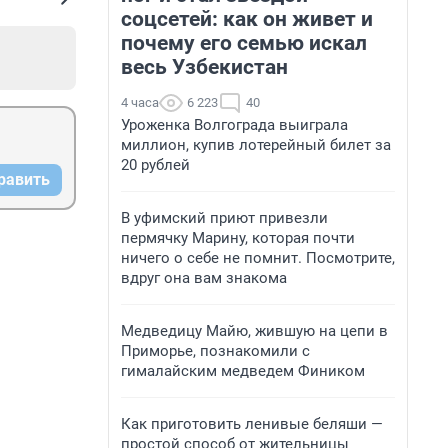
соцсетей: как он живет и
почему его семью искал
весь Узбекистан
4 часа
6 223
40
Уроженка Волгограда выиграла
миллион, купив лотерейный билет за
20 рублей
равить
В уфимский приют привезли
пермячку Марину, которая почти
ничего о себе не помнит. Посмотрите,
вдруг она вам знакома
Медведицу Майю, жившую на цепи в
Приморье, познакомили с
гималайским медведем Фиником
Как приготовить ленивые беляши —
простой способ от жительницы