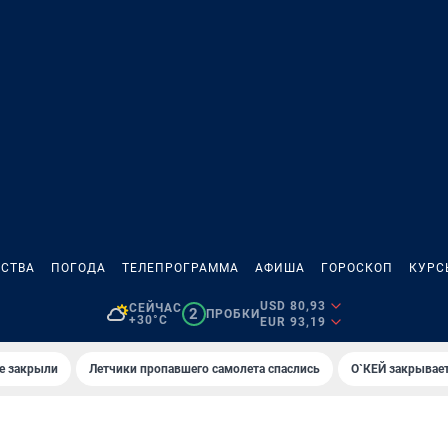
СТВА
ПОГОДА
ТЕЛЕПРОГРАММА
АФИША
ГОРОСКОП
КУРС
USD 80,93
СЕЙЧАС
2
ПРОБКИ
+30°C
EUR 93,19
е закрыли
Летчики пропавшего самолета спаслись
О`КЕЙ закрывает