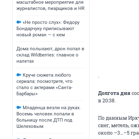
масштабное мероприятие для
журналистов, пиарщиков и HR
«Не просто слух»: Федору
Бондарчуку приписывают
новый роман — с кем
Дома полыхают, дрон попал в
склад Wildberries: главное о
налетах
Круче сюжета любого
.
сериала: посмотрите, что
стало с актерами «Санта-
Долгота дня
сос
Барбары»
в 20:38.
Младенца везли на руках.
Восемь человек попали в
По данным Ирку
больницу после ДТП под
снег, метель, о
Шелеховым
около –3…–5 гра