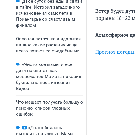
Двое суток без еды и связи
в тайге. История загадочного
Ветер
будет дут
исчезновения самолета в
порывы 18–23 м
Приангарье со счастливым
финалом
Атмосферное д
Опасная петрушка и ядовитая
вишня: какие растения чаще
всего путают со съедобными
Прогноз погоды
«Чисто все мамы и все
дети на свете»: как
медвежонок Момота покорил
буквально весь интернет.
Видео
Что мешает получать большую
пенсию: список главных
ошибок
«Долго боялась
выходить на улицу». Мама