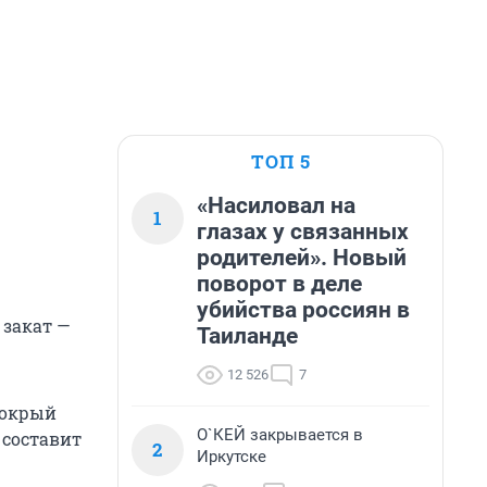
ТОП 5
«Насиловал на
1
глазах у связанных
родителей». Новый
поворот в деле
убийства россиян в
 закат —
Таиланде
12 526
7
мокрый
О`КЕЙ закрывается в
 составит
2
Иркутске