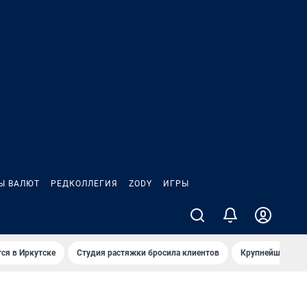
Ы ВАЛЮТ
РЕДКОЛЛЕГИЯ
ZODY
ИГРЫ
ся в Иркутске
Студия растяжки бросила клиентов
Крупнейшие про