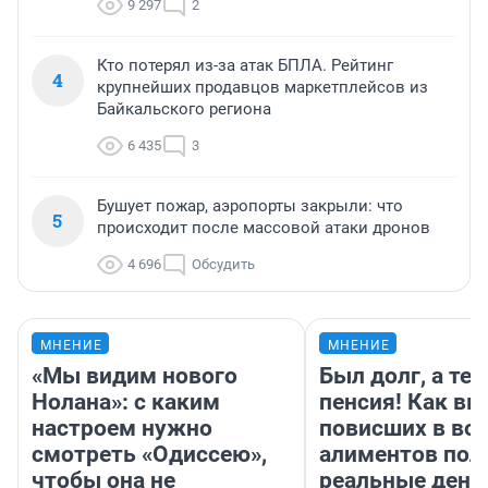
9 297
2
Кто потерял из-за атак БПЛА. Рейтинг
4
крупнейших продавцов маркетплейсов из
Байкальского региона
6 435
3
Бушует пожар, аэропорты закрыли: что
5
происходит после массовой атаки дронов
4 696
Обсудить
МНЕНИЕ
МНЕНИЕ
«Мы видим нового
Был долг, а те
Нолана»: с каким
пенсия! Как вм
настроем нужно
повисших в во
смотреть «Одиссею»,
алиментов пол
чтобы она не
реальные день