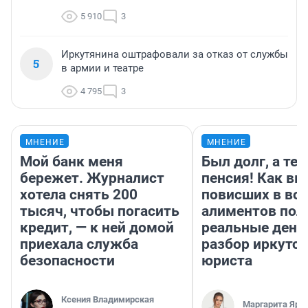
5 910
3
Иркутянина оштрафовали за отказ от службы
5
в армии и театре
4 795
3
МНЕНИЕ
МНЕНИЕ
Мой банк меня
Был долг, а те
бережет. Журналист
пенсия! Как вм
хотела снять 200
повисших в во
тысяч, чтобы погасить
алиментов пол
кредит, — к ней домой
реальные день
приехала служба
разбор иркутск
безопасности
юриста
Ксения Владимирская
Маргарита Яро