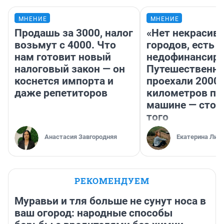
МНЕНИЕ
МНЕНИЕ
Продашь за 3000, налог
«Нет некрасив
возьмут с 4000. Что
городов, есть
нам готовит новый
недофинансиро
налоговый закон — он
Путешественн
коснется импорта и
проехали 2000
даже репетиторов
километров по 
машине — стои
того
Анастасия Завгородняя
Екатерина Лит
РЕКОМЕНДУЕМ
Муравьи и тля больше не сунут носа в
ваш огород: народные способы