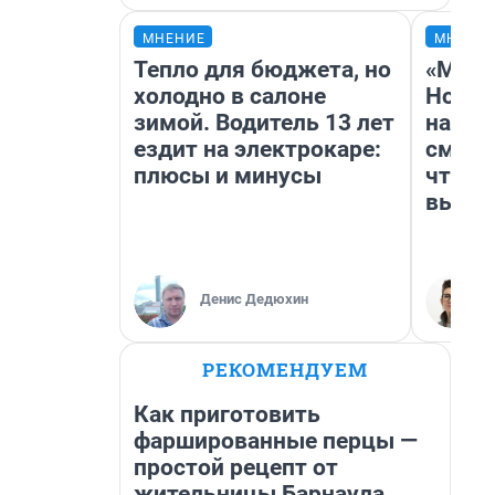
МНЕНИЕ
МНЕНИ
Тепло для бюджета, но
«Мы в
холодно в салоне
Нолан
зимой. Водитель 13 лет
настр
ездит на электрокаре:
смотр
плюсы и минусы
чтобы
выгля
Денис Дедюхин
РЕКОМЕНДУЕМ
Как приготовить
фаршированные перцы —
простой рецепт от
жительницы Барнаула