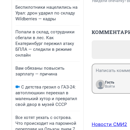
Увидели опечатку? В
Беспилотники нацелились на
Урал: дрон ударил по складу
Wildberries — кадры
КОММЕНТАР
Попали в склад, сотрудники
сбегали в лес. Как
Екатеринбург пережил атаку
БПЛА — следили в режиме
онлайн
Вам обязаны повысить
зарплату — причина
Гость
С детства грезил о ГАЗ-24:
Войти
автоплюшкин переехал в
маленький хутор и превратил
свой двор в музей СССР
Все хотят уехать с острова.
Что происходит на паромной
Новости СМИ2
переправе на Ольхон днем 7