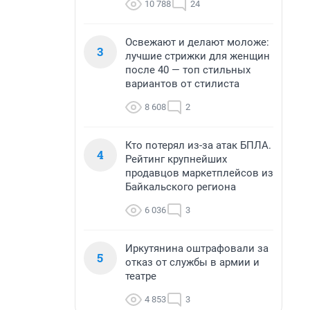
10 788
24
Освежают и делают моложе:
3
лучшие стрижки для женщин
после 40 — топ стильных
вариантов от стилиста
8 608
2
Кто потерял из-за атак БПЛА.
4
Рейтинг крупнейших
продавцов маркетплейсов из
Байкальского региона
6 036
3
Иркутянина оштрафовали за
5
отказ от службы в армии и
театре
4 853
3