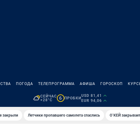
СТВА
ПОГОДА
ТЕЛЕПРОГРАММА
АФИША
ГОРОСКОП
КУРС
USD 81,41
СЕЙЧАС
6
ПРОБКИ
+28°C
EUR 94,06
е закрыли
Летчики пропавшего самолета спаслись
О`КЕЙ закрывает