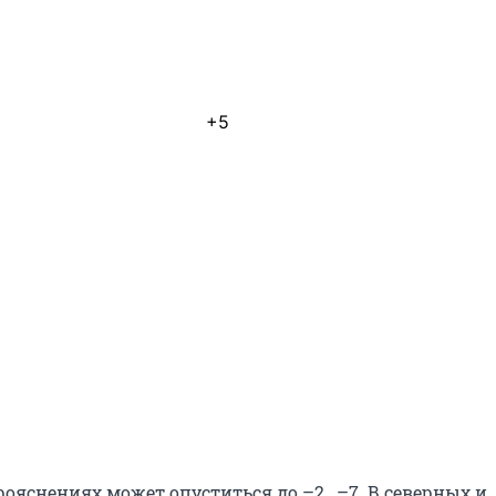
+5
рояснениях может опуститься до –2…–7. В северных и