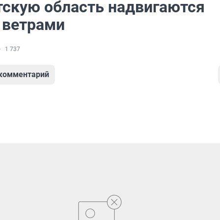
тскую область надвигаются
 ветрами
1 737
 комментарий