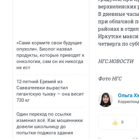
верхнеленских 
В дневные часы 
при облачной п
районах в отдел
Иркутске макси
«Сами кормите свои будущие
четверга по суб
опухоли». Биолог назвал
продукты, которые приводят к
НГС.НОВОСТИ
онкологии, сам он их никогда
не ест
Фото НГС
12-летний Еремей из
Савватеевки вырастил
гигантскую тыкву — она весит
Ольга Х
730 кг
Корреспонд
Один переход по ссылке
изменил всё. Как мошенники
0
довели школьницу до
попытки поджога здания