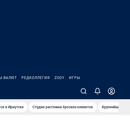
Ы ВАЛЮТ
РЕДКОЛЛЕГИЯ
ZODY
ИГРЫ
ся в Иркутске
Студия растяжки бросила клиентов
Крупнейшие про