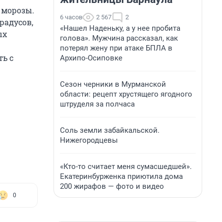
 морозы.
6 часов
2 567
2
радусов,
«Нашел Наденьку, а у нее пробита
ых
голова». Мужчина рассказал, как
потерял жену при атаке БПЛА в
ь с
Архипо-Осиповке
Сезон черники в Мурманской
области: рецепт хрустящего ягодного
штруделя за полчаса
Соль земли забайкальской.
Нижегородцевы
«Кто-то считает меня сумасшедшей».
Екатеринбурженка приютила дома
200 жирафов — фото и видео
0