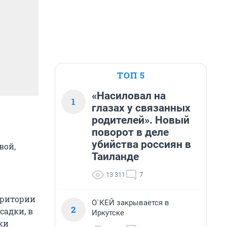
ТОП 5
«Насиловал на
1
глазах у связанных
родителей». Новый
поворот в деле
убийства россиян в
вой,
Таиланде
13 311
7
рритории
О`КЕЙ закрывается в
2
садки, в
Иркутске
ки