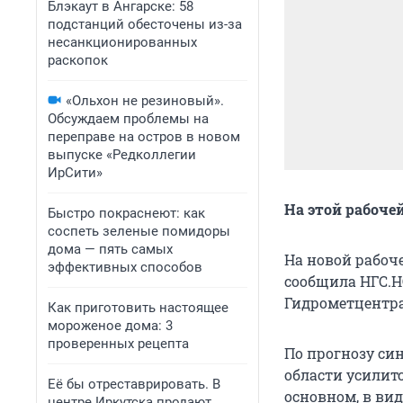
Блэкаут в Ангарске: 58
подстанций обесточены из-за
несанкционированных
раскопок
«Ольхон не резиновый».
Обсуждаем проблемы на
переправе на остров в новом
выпуске «Редколлегии
ИрСити»
На этой рабоче
Быстро покраснеют: как
соспеть зеленые помидоры
дома — пять самых
На новой рабоче
эффективных способов
сообщила НГС.Н
Гидрометцентра
Как приготовить настоящее
мороженое дома: 3
проверенных рецепта
По прогнозу си
области усилит
Её бы отреставрировать. В
основном, в вид
центре Иркутска продают