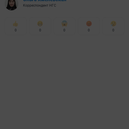
Корреспондент НГС
0
0
0
0
0