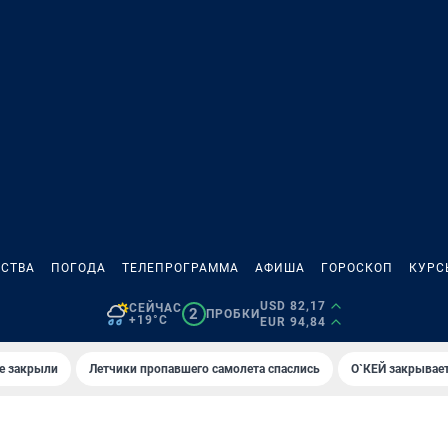
СТВА
ПОГОДА
ТЕЛЕПРОГРАММА
АФИША
ГОРОСКОП
КУРС
USD 82,17
СЕЙЧАС
2
ПРОБКИ
+19°C
EUR 94,84
е закрыли
Летчики пропавшего самолета спаслись
О`КЕЙ закрывает