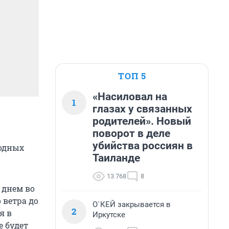
ТОП 5
«Насиловал на
1
глазах у связанных
родителей». Новый
поворот в деле
убийства россиян в
годных
Таиланде
13 768
8
 днем во
 ветра до
О`КЕЙ закрывается в
2
я в
Иркутске
е будет