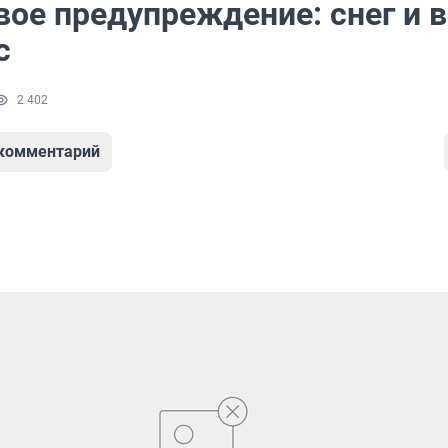
ое предупреждение: снег и в
с
2 402
 комментарий