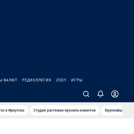
Ы ВАЛЮТ
РЕДКОЛЛЕГИЯ
ZODY
ИГРЫ
ся в Иркутске
Студия растяжки бросила клиентов
Крупнейшие про