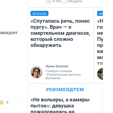
4 703
Обсудить
МНЕНИЕ
МНЕНИ
«Спуталась речь, понес
«Нет 
пургу». Врач — о
городо
омендует
смертельном диагнозе,
недоф
который сложно
Путеш
обнаружить
проех
килом
машин
того
Ирина Волкова
Главврач клиники
«Реабилитация доктора
Волковой»
РЕКОМЕНДУЕМ
«Не вольеры, а камеры
0
пыток»: девушка
пожаловалась на