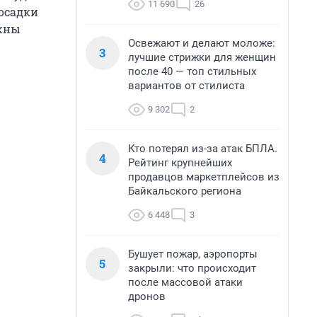
11 690
26
осадки
ожны
Освежают и делают моложе:
3
лучшие стрижки для женщин
после 40 — топ стильных
вариантов от стилиста
9 302
2
Кто потерял из-за атак БПЛА.
4
Рейтинг крупнейших
продавцов маркетплейсов из
Байкальского региона
6 448
3
Бушует пожар, аэропорты
5
закрыли: что происходит
после массовой атаки
дронов