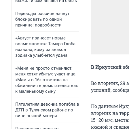
выжил и сам вышел на связь
Переводы россиян начнут
блокировать по одной
причине: подробности
«Август принесет новые
возможности»: Тамара Глоба
назвала, кому из знаков
зодиака улыбнется удача
В Иркутской об
«Меня не просто отменяют,
меня хотят убить»: участница
«Мамы в 16» ответила на
Во вторник, 29
обвинения в домогательствах
условий, сообщ
к маленькому сыну
Пятилетняя девочка погибла в
По данным Ирку
ДТП в Тулунском районе по
вторник на тер
вине пьяной матери
15–20 м/с, мест
южной и средней
Пенсионеры получат