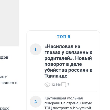
ТОП 5
«Насиловал на
1
глазах у связанных
одов
родителей». Новый
поворот в деле
убийства россиян в
Таиланде
инг
к вошел в
12 346
7
Крупнейшая угольная
2
генерация в стране. Новую
шной
ТЭЦ построят в Иркутской