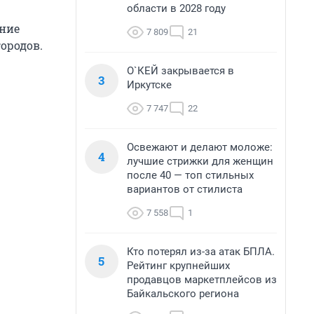
области в 2028 году
ение
7 809
21
ородов.
О`КЕЙ закрывается в
3
Иркутске
7 747
22
Освежают и делают моложе:
4
лучшие стрижки для женщин
после 40 — топ стильных
вариантов от стилиста
7 558
1
Кто потерял из-за атак БПЛА.
5
Рейтинг крупнейших
продавцов маркетплейсов из
Байкальского региона