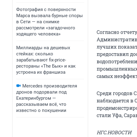
Фотография с поверхности
Марса вызвала бурные споры
в Сети — на снимке
рассмотрели «загадочного
Согласно отчету
ходящего человека»
Административн
лучших показат
Миллиарды на дешевых
предоставил до
стейках: сколько
зарабатывают fix-price-
водопотреблени
рестораны «The Бык» и как
промышленных и
устроена их франшиза
самых неэффект
Mercedes производителя
дронов подорвали под
Среди городов 
Екатеринбургом —
наблюдается в О
рассказываем всё, что
продемонстриро
известно о покушении
стали Уфа, Сара
НГС.НОВОСТИ