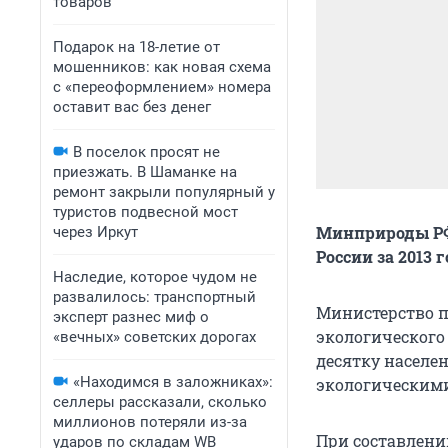
товаров
Подарок на 18-летие от
мошенников: как новая схема
с «переоформлением» номера
оставит вас без денег
В поселок просят не
приезжать. В Шаманке на
ремонт закрыли популярный у
туристов подвесной мост
Минприроды РФ
через Иркут
России за 2013 г
Наследие, которое чудом не
развалилось: транспортный
Министерство п
эксперт разнес миф о
экологического 
«вечных» советских дорогах
десятку населе
«Находимся в заложниках»:
экологическими
селлеры рассказали, сколько
миллионов потеряли из-за
При составлени
ударов по складам WB