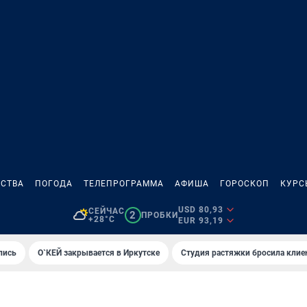
СТВА
ПОГОДА
ТЕЛЕПРОГРАММА
АФИША
ГОРОСКОП
КУРС
USD 80,93
СЕЙЧАС
2
ПРОБКИ
+28°C
EUR 93,19
лись
О`КЕЙ закрывается в Иркутске
Студия растяжки бросила клие