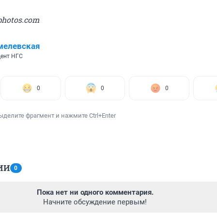
photos.com
мелевская
ент НГС
0
0
0
ыделите фрагмент и нажмите Ctrl+Enter
ИИ
0
Пока нет ни одного комментария.
Начните обсуждение первым!