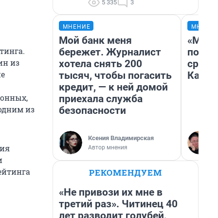
5 335
3
МНЕНИЕ
МНЕНИ
Мой банк меня
«Маши
тинга.
бережет. Журналист
полет
ин из
хотела снять 200
сравн
не
тысяч, чтобы погасить
Казах
кредит, — к ней домой
ионных,
приехала служба
одним из
безопасности
Ксения Владимирская
ция
Автор мнения
и
ейтинга
РЕКОМЕНДУЕМ
«Не привози их мне в
третий раз». Читинец 40
лет разводит голубей,