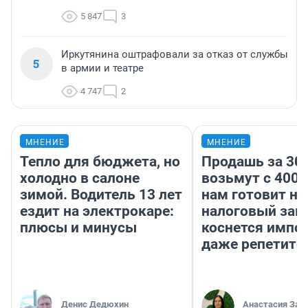
5 847
3
Иркутянина оштрафовали за отказ от службы
5
в армии и театре
4 747
2
МНЕНИЕ
МНЕНИЕ
Тепло для бюджета, но
Продашь за 300
холодно в салоне
возьмут с 4000
зимой. Водитель 13 лет
нам готовит н
ездит на электрокаре:
налоговый зако
плюсы и минусы
коснется импор
даже репетито
Денис Дедюхин
Анастасия Зав