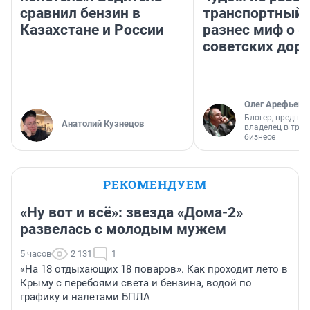
сравнил бензин в
транспортный 
Казахстане и России
разнес миф о 
советских доро
Олег Арефьев
Блогер, предпри
Анатолий Кузнецов
владелец в тра
бизнесе
РЕКОМЕНДУЕМ
«Ну вот и всё»: звезда «Дома-2»
развелась с молодым мужем
5 часов
2 131
1
«На 18 отдыхающих 18 поваров». Как проходит лето в
Крыму с перебоями света и бензина, водой по
графику и налетами БПЛА