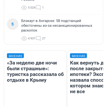
5 024
1
Блэкаут в Ангарске: 58 подстанций
5
обесточены из-за несанкционированных
раскопок
4 937
27
МНЕНИЕ
МНЕНИЕ
«За неделю две ночи
Как вернуть де
были страшные»:
после закрыти
туристка рассказала об
ипотеки? Эксп
отдыхе в Крыму
назвала способ
котором знают
не все