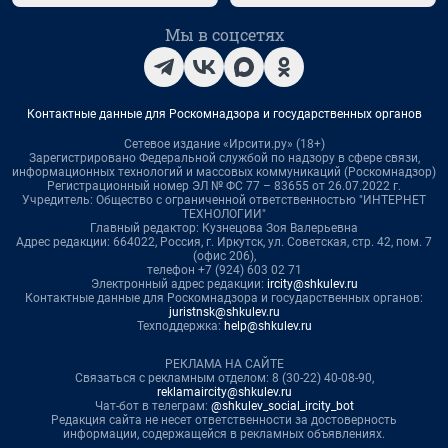
Мы в соцсетях
Контактные данные для Роскомнадзора и государственных органов
Сетевое издание «Ирсити.ру» (18+)
Зарегистрировано Федеральной службой по надзору в сфере связи,
информационных технологий и массовых коммуникаций (Роскомнадзор)
Регистрационный номер ЭЛ № ФС 77 – 83655 от 26.07.2022 г.
Учредитель: Общество с ограниченной ответственностью "ИНТЕРНЕТ
ТЕХНОЛОГИИ"
Главный редактор: Кузнецова Зоя Валерьевна
Адрес редакции: 664022, Россия, г. Иркутск, ул. Советская, стр. 42, пом. 7
(офис 206),
телефон +7 (924) 603 02 71
Электронный адрес редакции:
ircity@shkulev.ru
Контактные данные для Роскомнадзора и государственных органов:
juristnsk@shkulev.ru
Техподдержка:
help@shkulev.ru
РЕКЛАМА НА САЙТЕ
Связаться с рекламным отделом: 8 (30-22) 40-08-90,
reklamaircity@shkulev.ru
Чат-бот в телеграм:
@shkulev_social_ircity_bot
Редакция сайта не несет ответственности за достоверность
информации, содержащейся в рекламных объявлениях.